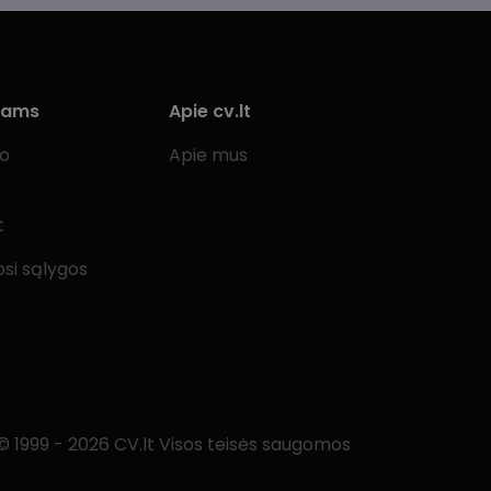
iams
Apie cv.lt
bo
Apie mus
t
si sąlygos
© 1999 - 2026 CV.lt Visos teisės saugomos