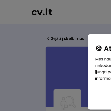
Grįžti į skelbimus
🍪 
Mes naud
rinkodar
įjungti 
informa