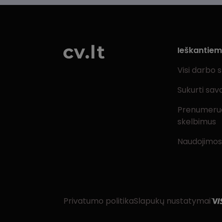
Ieškantie
Visi darbo 
Sukurti sav
Prenumeru
skelbimus
Naudojimos
Privatumo politika
Slapukų nustatymai