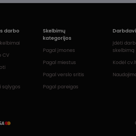
ms darbo
Skelbimų
Darbdav
kategorijos
skelbimai
Įdėti dar
Pagal įmones
skelbimą
o CV
Pagal miestus
Kodėl cv.l
oti
Pagal verslo sritis
Naudojimo
i sąlygos
Pagal pareigas