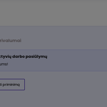
rivalumai
aktyvių darbo pasiūlymų
jums!
ti priminimą