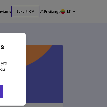
aviams
Sukurti CV
Prisijungti
LT
as
i yra
iau