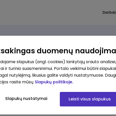
Darbd
Atsakingas duomenų naudojim
ojame slapukus (angl. cookies) lankytojų srauto analizei,
ai ir turinio suasmeninimui. Portalo veikimui būtini slapuka
pagal nutylėjimą, likusius galite valdyti nustatymuose. Daug
cijos rasite mūsų
Slapukų politikoje.
Slapukų nustatymai
Leisti visus slapukus