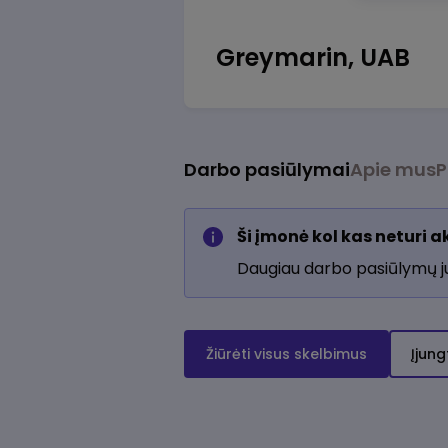
Greymarin, UAB
Darbo pasiūlymai
Apie mus
P
Ši įmonė kol kas neturi 
Daugiau darbo pasiūlymų 
Žiūrėti visus skelbimus
Įjung