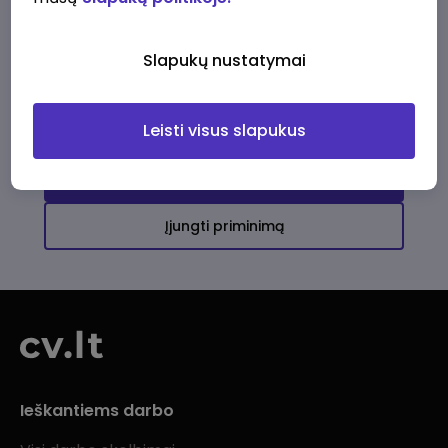
Ši įmonė kol kas neturi aktyvių
darbo pasiūlymų
Slapukų nustatymai
Daugiau darbo pasiūlymų jums!
Leisti visus slapukus
Žiūrėti visus skelbimus
Įjungti priminimą
Ieškantiems darbo