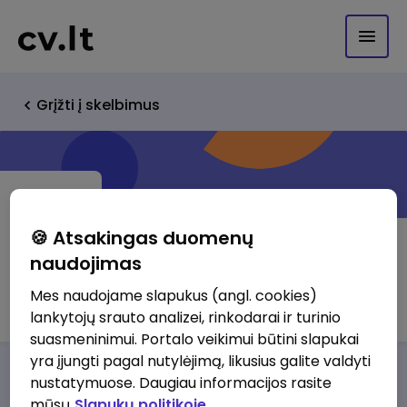
Grįžti į skelbimus
🍪 Atsakingas duomenų
naudojimas
Hilla, UAB
Mes naudojame slapukus (angl. cookies)
lankytojų srauto analizei, rinkodarai ir turinio
suasmeninimui. Portalo veikimui būtini slapukai
yra įjungti pagal nutylėjimą, likusius galite valdyti
Darbo pasiūlymai
Apie mus
Privalumai
nustatymuose. Daugiau informacijos rasite
mūsų
Slapukų politikoje.