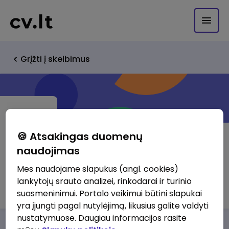
Grįžti į skelbimus
🍪 Atsakingas duomenų
naudojimas
HSC Baltic
Mes naudojame slapukus (angl. cookies)
lankytojų srauto analizei, rinkodarai ir turinio
http://www.hscbaltic.lt
suasmeninimui. Portalo veikimui būtini slapukai
yra įjungti pagal nutylėjimą, likusius galite valdyti
nustatymuose. Daugiau informacijos rasite