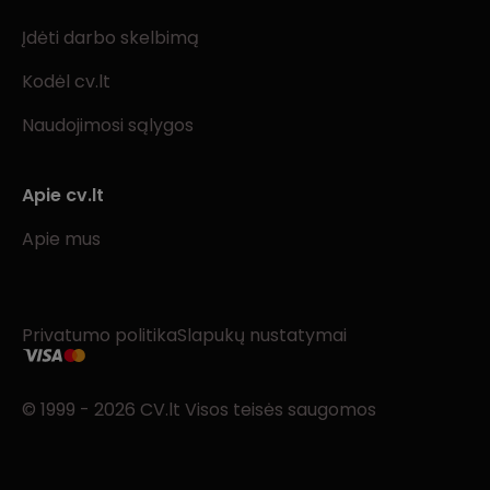
Įdėti darbo skelbimą
Kodėl cv.lt
Naudojimosi sąlygos
Apie cv.lt
Apie mus
Privatumo politika
Slapukų nustatymai
© 1999 - 2026 CV.lt Visos teisės saugomos