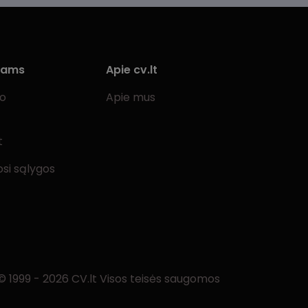
iams
Apie cv.lt
bo
Apie mus
t
si sąlygos
© 1999 - 2026 CV.lt Visos teisės saugomos