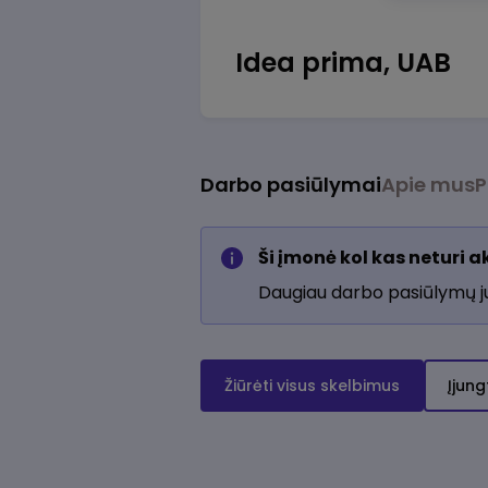
Idea prima, UAB
Darbo pasiūlymai
Apie mus
P
Ši įmonė kol kas neturi 
Daugiau darbo pasiūlymų 
Žiūrėti visus skelbimus
Įjung