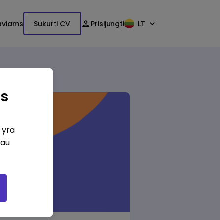
aviams
Sukurti CV
Prisijungti
LT
as
i yra
iau