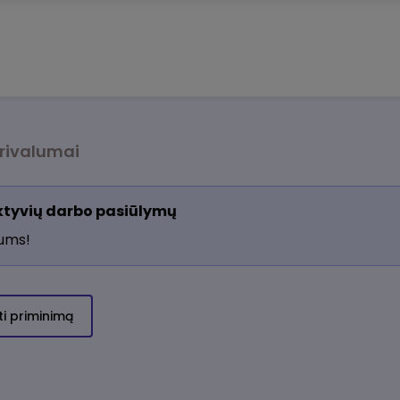
rivalumai
aktyvių darbo pasiūlymų
jums!
ti priminimą