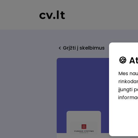
Grįžti į skelbimus
🍪 
Mes naud
rinkodar
įjungti 
informa