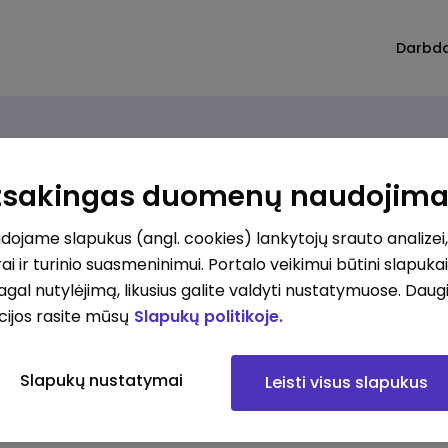
Darbd
Atsakingas duomenų naudojim
ojame slapukus (angl. cookies) lankytojų srauto analizei,
ai ir turinio suasmeninimui. Portalo veikimui būtini slapuka
pagal nutylėjimą, likusius galite valdyti nustatymuose. Daug
cijos rasite mūsų
Slapukų politikoje.
Slapukų nustatymai
Leisti visus slapukus