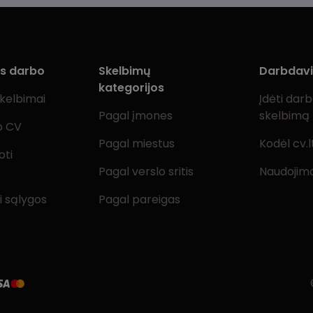
ms darbo
Skelbimų
Darbdav
kategorijos
skelbimai
Įdėti dar
Pagal įmones
skelbimą
o CV
Pagal miestus
Kodėl cv.l
oti
Pagal verslo sritis
Naudojimo
i sąlygos
Pagal pareigas