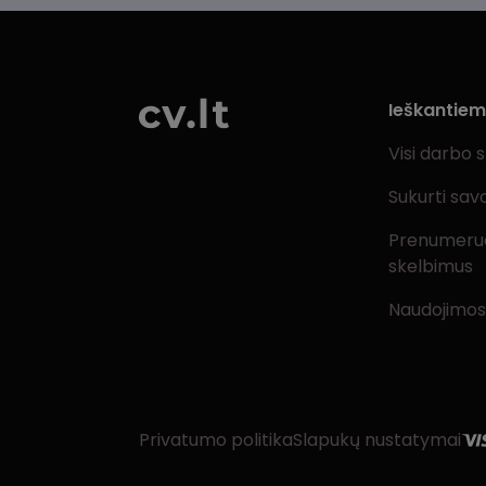
Ieškantie
Visi darbo 
Sukurti sav
Prenumeru
skelbimus
Naudojimos
Privatumo politika
Slapukų nustatymai