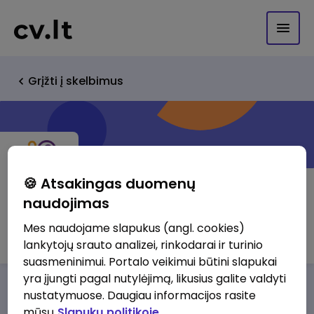
Grįžti į skelbimus
🍪 Atsakingas duomenų
naudojimas
iGeolise LT
Mes naudojame slapukus (angl. cookies)
lankytojų srauto analizei, rinkodarai ir turinio
suasmeninimui. Portalo veikimui būtini slapukai
yra įjungti pagal nutylėjimą, likusius galite valdyti
Darbo pasiūlymai
Apie mus
Privalumai
nustatymuose. Daugiau informacijos rasite
mūsų
Slapukų politikoje.