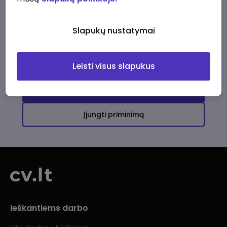
Ši įmonė kol kas neturi aktyvių
darbo pasiūlymų
Slapukų nustatymai
Daugiau darbo pasiūlymų jums!
Leisti visus slapukus
Žiūrėti visus skelbimus
Įjungti priminimą
Ieškantiems darbo