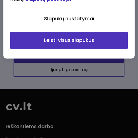
Ši įmonė kol kas neturi aktyvių
darbo pasiūlymų
Slapukų nustatymai
Daugiau darbo pasiūlymų jums!
Leisti visus slapukus
Žiūrėti visus skelbimus
Įjungti priminimą
Ieškantiems darbo