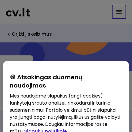
Grįžti į skelbimus
🍪 Atsakingas duomenų
naudojimas
IĮ RIMINETA
Mes naudojame slapukus (angl. cookies)
lankytojų srauto analizei, rinkodarai ir turinio
suasmeninimui. Portalo veikimui būtini slapukai
yra įjungti pagal nutylėjimą, likusius galite valdyti
Darbo pasiūlymai
Apie mus
Privalumai
nustatymuose. Daugiau informacijos rasite
mūsų
Slapukų politikoje.