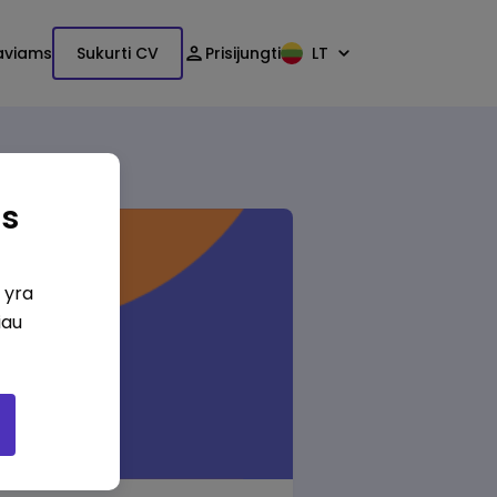
aviams
Sukurti CV
Prisijungti
LT
as
i yra
iau