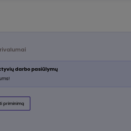
rivalumai
aktyvių darbo pasiūlymų
jums!
ti priminimą