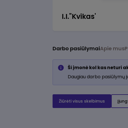
I.I."Kvikas'
Darbo pasiūlymai
Apie mus
P
Ši įmonė kol kas neturi 
Daugiau darbo pasiūlymų 
Žiūrėti visus skelbimus
Įjung