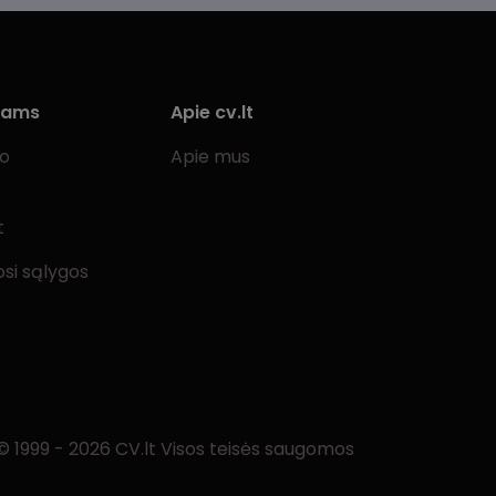
iams
Apie cv.lt
bo
Apie mus
t
si sąlygos
© 1999 - 2026 CV.lt Visos teisės saugomos