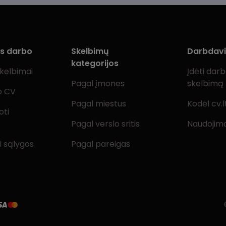
ms darbo
Skelbimų
Darbdav
kategorijos
skelbimai
Įdėti dar
Pagal įmones
skelbimą
o CV
Pagal miestus
Kodėl cv.l
oti
Pagal verslo sritis
Naudojimo
i sąlygos
Pagal pareigas