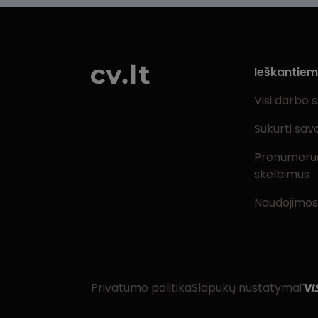
Ieškantie
Visi darbo 
Sukurti sav
Prenumeru
skelbimus
Naudojimos
Privatumo politika
Slapukų nustatymai