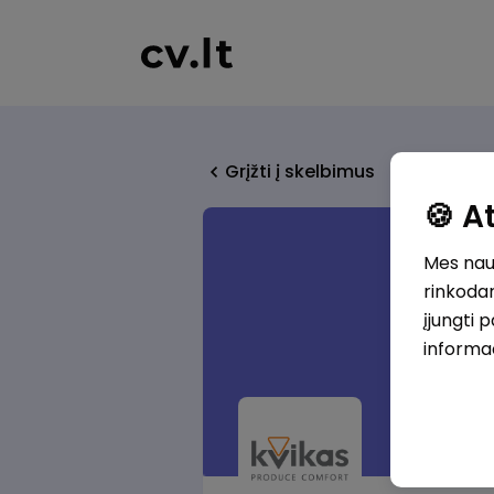
Grįžti į skelbimus
🍪 
Mes naud
rinkodar
įjungti 
informa