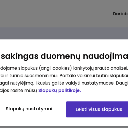
Darbd
Atsakingas duomenų naudojim
ojame slapukus (angl. cookies) lankytojų srauto analizei,
ai ir turinio suasmeninimui. Portalo veikimui būtini slapuka
pagal nutylėjimą, likusius galite valdyti nustatymuose. Daug
cijos rasite mūsų
Slapukų politikoje.
Slapukų nustatymai
Leisti visus slapukus