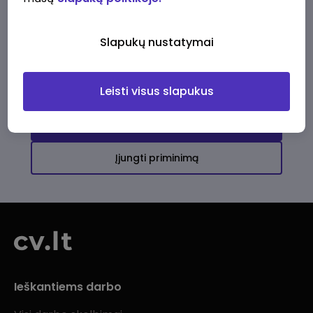
Ši įmonė kol kas neturi aktyvių
darbo pasiūlymų
Slapukų nustatymai
Daugiau darbo pasiūlymų jums!
Leisti visus slapukus
Žiūrėti visus skelbimus
Įjungti priminimą
Ieškantiems darbo