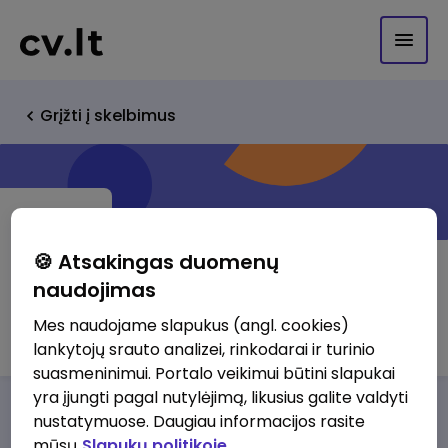
Grįžti į skelbimus
🍪 Atsakingas duomenų
naudojimas
Ilert GmbH - PLACE TO BE
Mes naudojame slapukus (angl. cookies)
lankytojų srauto analizei, rinkodarai ir turinio
suasmeninimui. Portalo veikimui būtini slapukai
yra įjungti pagal nutylėjimą, likusius galite valdyti
Darbo pasiūlymai
Apie mus
Privalumai
nustatymuose. Daugiau informacijos rasite
mūsų
Slapukų politikoje.