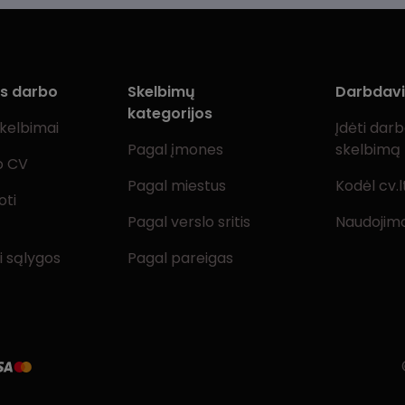
ms darbo
Skelbimų
Darbdav
kategorijos
skelbimai
Įdėti dar
Pagal įmones
skelbimą
o CV
Pagal miestus
Kodėl cv.l
oti
Pagal verslo sritis
Naudojimo
i sąlygos
Pagal pareigas