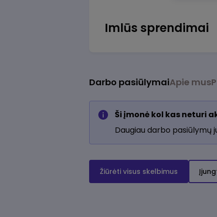
Imlūs sprendimai
Darbo pasiūlymai
Apie mus
P
Ši įmonė kol kas neturi 
Daugiau darbo pasiūlymų 
Žiūrėti visus skelbimus
Įjung