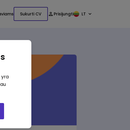
aviams
Sukurti CV
Prisijungti
LT
as
i yra
iau