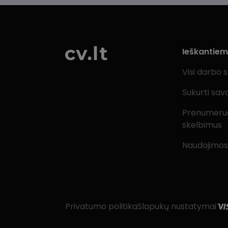
Ieškantie
Visi darbo 
Sukurti sav
Prenumeru
skelbimus
Naudojimos
Privatumo politika
Slapukų nustatymai