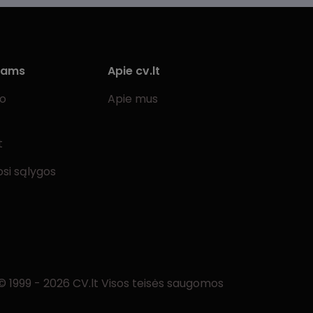
iams
Apie cv.lt
bo
Apie mus
t
si sąlygos
© 1999 - 2026 CV.lt Visos teisės saugomos