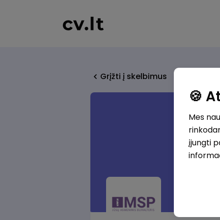
Grįžti į skelbimus
🍪 
Mes naud
rinkodar
įjungti 
informa