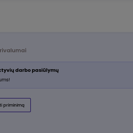
rivalumai
aktyvių darbo pasiūlymų
jums!
ti priminimą