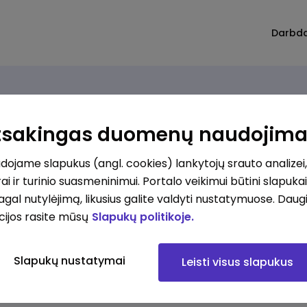
Darbd
Atsakingas duomenų naudojim
ojame slapukus (angl. cookies) lankytojų srauto analizei,
ai ir turinio suasmeninimui. Portalo veikimui būtini slapuka
pagal nutylėjimą, likusius galite valdyti nustatymuose. Daug
cijos rasite mūsų
Slapukų politikoje.
Slapukų nustatymai
Leisti visus slapukus