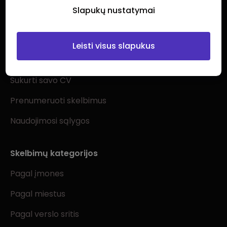
Slapukų nustatymai
Ieškantiems darbo
Leisti visus slapukus
Visi darbo skelbimai
Sukurti savo CV
Prenumeruoti skelbimus
Naudojimosi sąlygos
Skelbimų kategorijos
Pagal įmones
Pagal miestus
Pagal verslo sritis