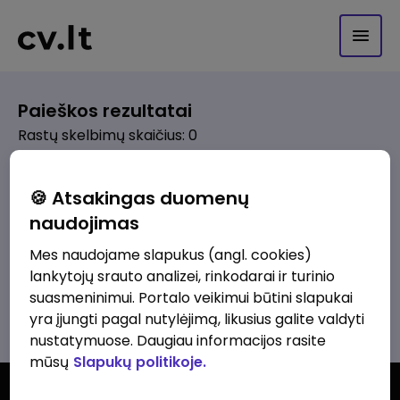
Paieškos rezultatai
Rastų skelbimų skaičius: 0
Pagal pasirinktus kriterijus skelbimų
🍪 Atsakingas duomenų
nerasta. Pakoreguokite paiešką ir
naudojimas
bandykite dar kartą.
Mes naudojame slapukus (angl. cookies)
lankytojų srauto analizei, rinkodarai ir turinio
suasmeninimui. Portalo veikimui būtini slapukai
Žiūrėti visus skelbimus
yra įjungti pagal nutylėjimą, likusius galite valdyti
nustatymuose. Daugiau informacijos rasite
mūsų
Slapukų politikoje.