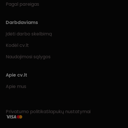
Pagal pareigas
Darbdaviams
Įdėti darbo skelbimą
Kodėl cv.lt
Naudojimosi sąlygos
Apie cv.lt
Apie mus
Privatumo politika
Slapukų nustatymai