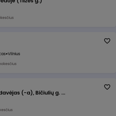
ėdoje (Tilžės g.)
okesčius
tas
Vilnius
mokesčius
Kasininkas (-ė) - pardavėjas (-a), Bičiulių g. 36, Bukiškis, Vilnius
kesčius