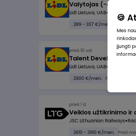
Lidl Lietuva, UAB
Marijampol
🍪 
289 - 337 €/mėn.
Prieš mok
Mes naud
rinkodar
įjungti 
prieš 10 val.
informa
Lidl Lietuva, UAB
Vilnius
2900 €/mėn.
Prieš mokesči
prieš 1 d.
JSC Lithuanian Railways
Radv
2610 - 3910 €/mėn.
Prieš m