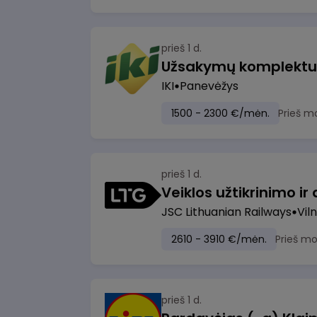
prieš 1 d.
IKI
Panevėžys
1500 - 2300 €/mėn.
Prieš m
prieš 1 d.
JSC Lithuanian Railways
Viln
2610 - 3910 €/mėn.
Prieš m
prieš 1 d.