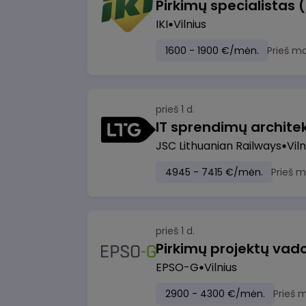
Pirkimų specialistas 
IKI
Vilnius
1600 - 1900 €/mėn.
Prieš m
prieš 1 d.
IT sprendimų architekt
JSC Lithuanian Railways
Viln
4945 - 7415 €/mėn.
Prieš 
prieš 1 d.
Pirkimų projektų vad
EPSO-G
Vilnius
2900 - 4300 €/mėn.
Prieš 