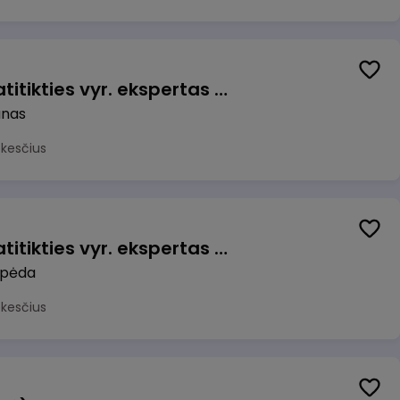
Veiklos užtikrinimo ir atitikties vyr. ekspertas (-ė) (Kaunas) (Kaunas, LT)
unas
okesčius
Veiklos užtikrinimo ir atitikties vyr. ekspertas (-ė) (Klaipėda) (Klaipėda, LT)
ipėda
okesčius