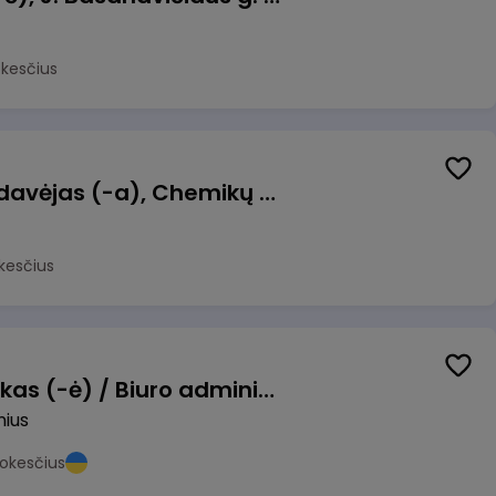
okesčius
Kasininkas (-ė) - pardavėjas (-a), Chemikų g. 1, Jonava
kesčius
Pardavimų vadybininkas (-ė) / Biuro administratorius (-ė) (B2B)
nius
okesčius