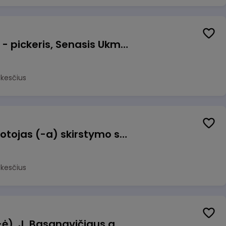
Prekių surinkėjas (-a) - pickeris, Senasis Ukmergės kelias 8, Avižieniai
okesčius
Užsakymų komplektuotojas (-a) skirstymo sandėlyje
okesčius
Pamainos vadovas (-ė), J. Basanavičiaus g. 6, Jonava