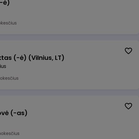
(-ė)
okesčius
as (-ė) (Vilnius, LT)
ius
mokesčius
ovė (-as)
mokesčius