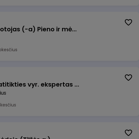
Užsakymų komplektuotojas (-a) Pieno ir mėsos sandėlyje
okesčius
Veiklos užtikrinimo ir atitikties vyr. ekspertas (-ė) (Vilnius, LT)
ius
okesčius