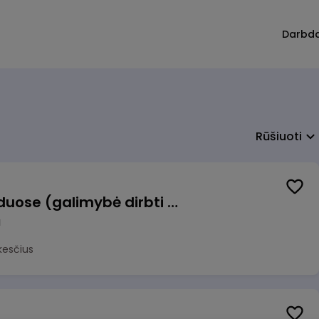
Darbd
Rūšiuoti
Krovėjas (-a) Ringauduose (galimybė dirbti nepilnu etatu)
a
kesčius