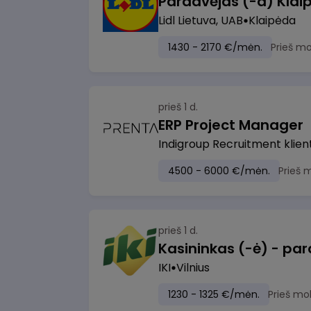
Pardavėjas (-a) Klaip
Lidl Lietuva, UAB
Klaipėda
1430 - 2170 €/mėn.
Prieš m
prieš 1 d.
ERP Project Manager
Indigroup Recruitment klien
4500 - 6000 €/mėn.
Prieš 
prieš 1 d.
IKI
Vilnius
1230 - 1325 €/mėn.
Prieš mo