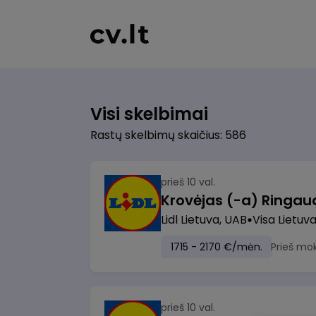
Visi skelbimai
Rastų skelbimų skaičius: 586
prieš 10 val.
Lidl Lietuva, UAB
Visa Lietuv
1715 - 2170 €/mėn.
Prieš mo
prieš 10 val.