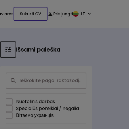
aviams
Sukurti CV
Prisijungti
LT
Išsami paieška
Nuotolinis darbas
Specialūs poreikiai / negalia
Вітаємо українців