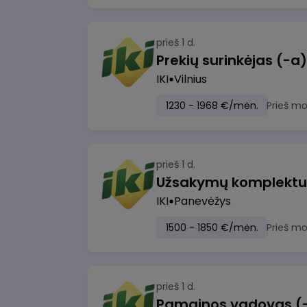
prieš 1 d.
IKI
Vilnius
1230 - 1968 €/mėn.
Prieš m
prieš 1 d.
IKI
Panevėžys
1500 - 1850 €/mėn.
Prieš m
prieš 1 d.