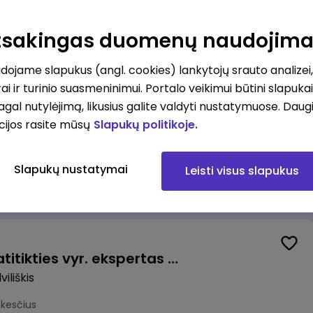
Valytojas (-a) Marijampolėje (Palangos g.) (0,25 etatu)
ė
Atsakingas duomenų naudojim
esčius
ojame slapukus (angl. cookies) lankytojų srauto analizei,
ai ir turinio suasmeninimui. Portalo veikimui būtini slapuka
pagal nutylėjimą, likusius galite valdyti nustatymuose. Daug
cijos rasite mūsų
Slapukų politikoje.
Talent Development Project Manager (fixed term - 1.5 years)
Slapukų nustatymai
Leisti visus slapukus
us
Veiklos užtikrinimo ir atitikties vyr. ekspertas (-ė) (Radviliškis) (Radviliškis, LT)
iliškis
okesčius