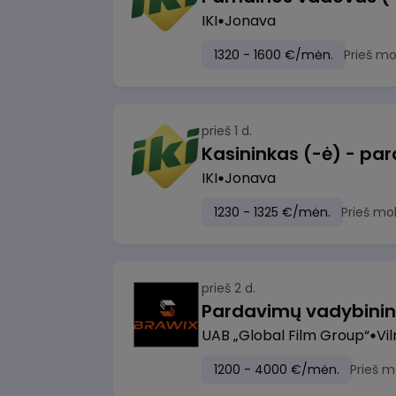
IKI
Jonava
1320 - 1600 €/mėn.
Prieš m
prieš 1 d.
IKI
Jonava
1230 - 1325 €/mėn.
Prieš mo
prieš 2 d.
UAB „Global Film Group“
Vil
1200 - 4000 €/mėn.
Prieš m