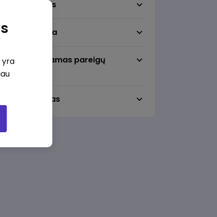
Darbo sritis
as
Darbo vieta
Pageidaujamas pareigų
i yra
lygmuo
iau
Darbo laikas