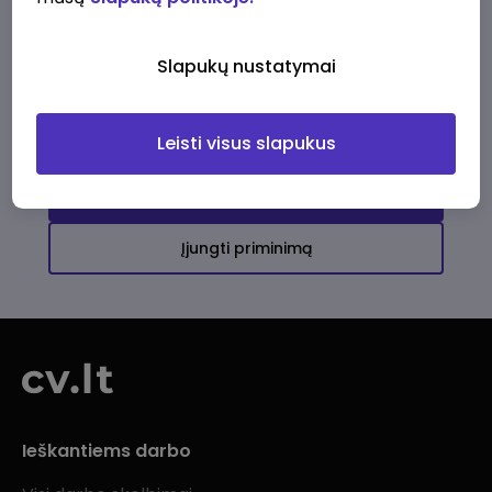
Ši įmonė kol kas neturi aktyvių
darbo pasiūlymų
Slapukų nustatymai
Daugiau darbo pasiūlymų jums!
Leisti visus slapukus
Žiūrėti visus skelbimus
Įjungti priminimą
Ieškantiems darbo