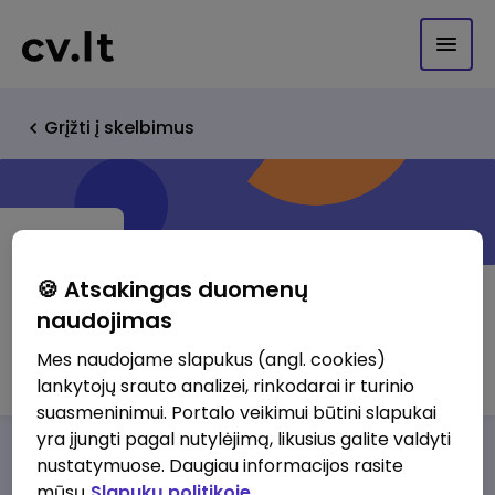
Grįžti į skelbimus
🍪 Atsakingas duomenų
naudojimas
Inkodus, UAB
Mes naudojame slapukus (angl. cookies)
lankytojų srauto analizei, rinkodarai ir turinio
suasmeninimui. Portalo veikimui būtini slapukai
yra įjungti pagal nutylėjimą, likusius galite valdyti
Darbo pasiūlymai
Apie mus
Privalumai
nustatymuose. Daugiau informacijos rasite
mūsų
Slapukų politikoje.