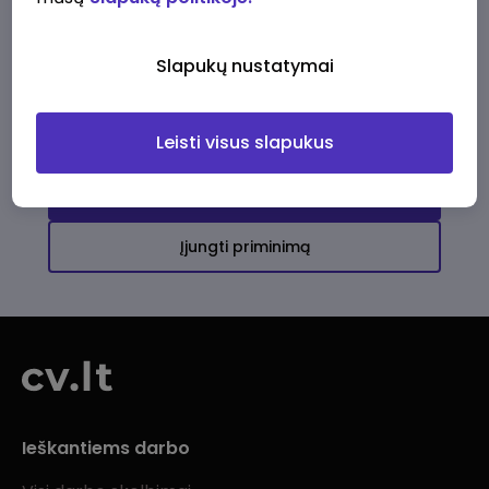
Ši įmonė kol kas neturi aktyvių
darbo pasiūlymų
Slapukų nustatymai
Daugiau darbo pasiūlymų jums!
Leisti visus slapukus
Žiūrėti visus skelbimus
Įjungti priminimą
Ieškantiems darbo