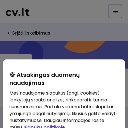
Grįžti į skelbimus
🍪 Atsakingas duomenų
naudojimas
Inspirare, UAB
Mes naudojame slapukus (angl. cookies)
lankytojų srauto analizei, rinkodarai ir turinio
suasmeninimui. Portalo veikimui būtini slapukai
yra įjungti pagal nutylėjimą, likusius galite valdyti
Darbo pasiūlymai
Apie mus
Privalumai
nustatymuose. Daugiau informacijos rasite
mūsų
Slapukų politikoje.