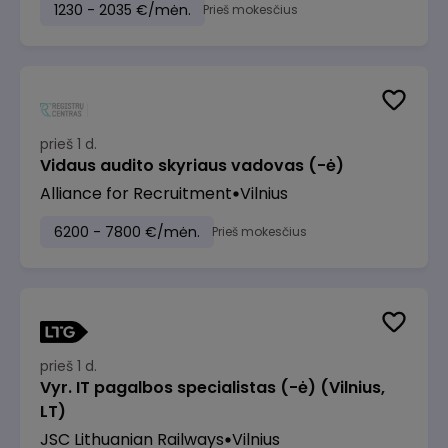
1230 - 2035 €/mėn.
Prieš mokesčius
prieš 1 d.
Vidaus audito skyriaus vadovas (-ė)
Alliance for Recruitment
Vilnius
6200 - 7800 €/mėn.
Prieš mokesčius
prieš 1 d.
Vyr. IT pagalbos specialistas (-ė) (Vilnius,
LT)
JSC Lithuanian Railways
Vilnius