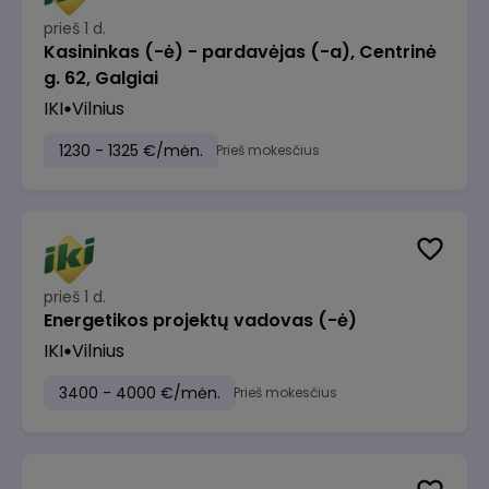
prieš 1 d.
Kasininkas (-ė) - pardavėjas (-a), Centrinė
g. 62, Galgiai
IKI
Vilnius
1230 - 1325 €/mėn.
Prieš mokesčius
prieš 1 d.
Energetikos projektų vadovas (-ė)
IKI
Vilnius
3400 - 4000 €/mėn.
Prieš mokesčius