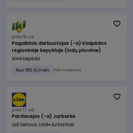
prieš 16 val.
Pagalbinis darbuotojas (-a) Klaipėdos
regioninėje kepykloje (indų plovime)
IKI
Klaipėda
Nuo 1155 €/mėn.
Prieš mokesčius
prieš 17 val.
Pardavėjas (-a) Jurbarke
Lidl Lietuva, UAB
Jurbarkas