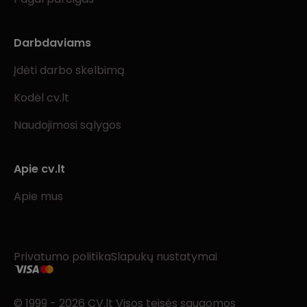
Darbdaviams
Įdėti darbo skelbimą
Kodėl cv.lt
Naudojimosi sąlygos
Apie cv.lt
Apie mus
Privatumo politika
Slapukų nustatymai
© 1999 - 2026 CV.lt Visos teisės saugomos