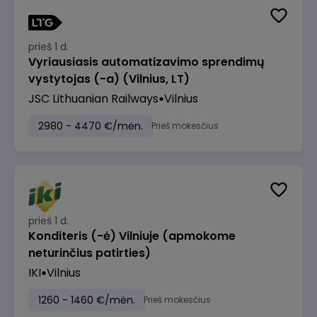
prieš 1 d.
Vyriausiasis automatizavimo sprendimų
vystytojas (-a) (Vilnius, LT)
JSC Lithuanian Railways
Vilnius
2980 - 4470 €/mėn.
Prieš mokesčius
prieš 1 d.
Konditeris (-ė) Vilniuje (apmokome
neturinčius patirties)
IKI
Vilnius
1260 - 1460 €/mėn.
Prieš mokesčius