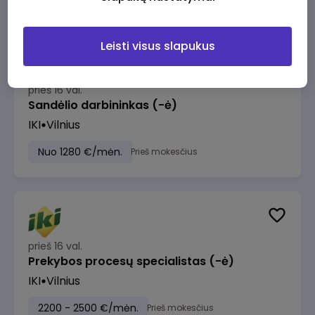
Leisti visus slapukus
prieš 16 val.
Sandėlio darbininkas (-ė)
IKI
Vilnius
Nuo 1280 €/mėn.
Prieš mokesčius
prieš 16 val.
Prekybos procesų specialistas (-ė)
IKI
Vilnius
2200 - 2500 €/mėn.
Prieš mokesčius