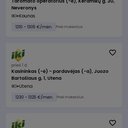
Taromato operatorius (-ė), Keramikų g. 30,
Neveronys
IKI
Kaunas
1210 - 1305 €/mėn.
Prieš mokesčius
prieš 1 d.
Kasininkas (-ė) - pardavėjas (-a), Juozo
Bartašiaus g. 1, Utena
IKI
Utena
1230 - 1325 €/mėn.
Prieš mokesčius