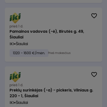
prieš 1 d.
Pamainos vadovas (-ė), Birutės g. 49,
Šiauliai
IKI
Šiauliai
1320 - 1600 €/mėn.
Prieš mokesčius
prieš 1 d.
Prekių surinkėjas (-a) - pickeris, Vilniaus g.
220 - 1, Šiauliai
IKI
Šiauliai