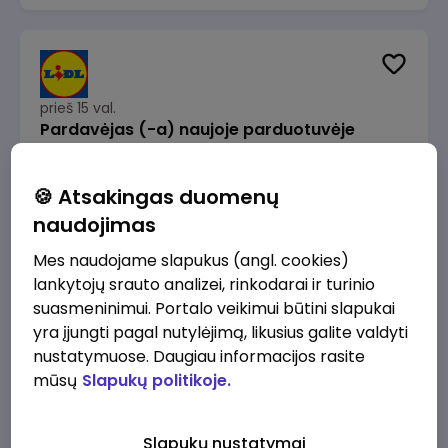
prieš 15 val.
Pardavėjas (-a) naujoje parduotuvėje
Rokeliuose (NEMOKAMAS TRANSPORTAS)
Lidl Lietuva, UAB
Kaunas
🍪 Atsakingas duomenų
1715 - 2170 €/mėn.
Prieš mokesčius
naudojimas
Mes naudojame slapukus (angl. cookies)
lankytojų srauto analizei, rinkodarai ir turinio
suasmeninimui. Portalo veikimui būtini slapukai
yra įjungti pagal nutylėjimą, likusius galite valdyti
prieš 15 val.
nustatymuose. Daugiau informacijos rasite
Darbo užmokesčio buhalteris(ė)
mūsų
Slapukų politikoje.
Alliance for Recruitment
Vilnius
3000 - 3650 €/mėn.
Slapukų nustatymai
Prieš mokesčius