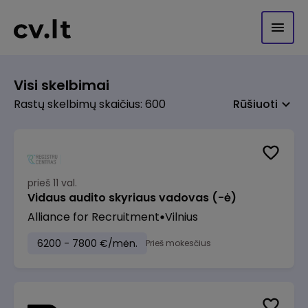
Visi skelbimai
Rastų skelbimų skaičius: 600
Rūšiuoti
prieš 11 val.
Vidaus audito skyriaus vadovas (-ė)
Alliance for Recruitment
Vilnius
6200 - 7800 €/mėn.
Prieš mokesčius