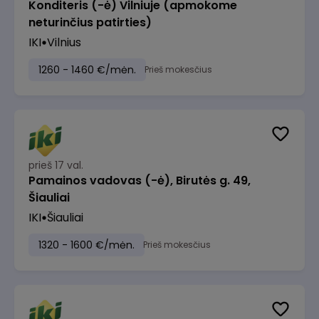
Konditeris (-ė) Vilniuje (apmokome
neturinčius patirties)
IKI
Vilnius
1260 - 1460 €/mėn.
Prieš mokesčius
prieš 17 val.
Pamainos vadovas (-ė), Birutės g. 49,
Šiauliai
IKI
Šiauliai
1320 - 1600 €/mėn.
Prieš mokesčius