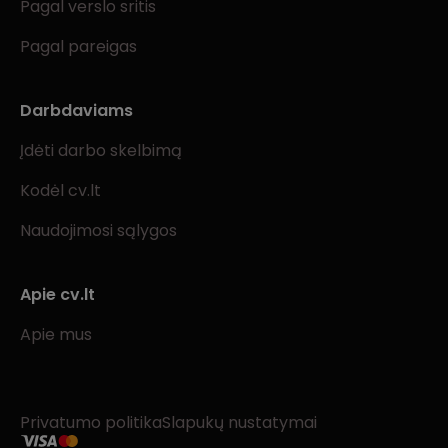
Pagal verslo sritis
Pagal pareigas
Darbdaviams
Įdėti darbo skelbimą
Kodėl cv.lt
Naudojimosi sąlygos
Apie cv.lt
Apie mus
Privatumo politika
Slapukų nustatymai