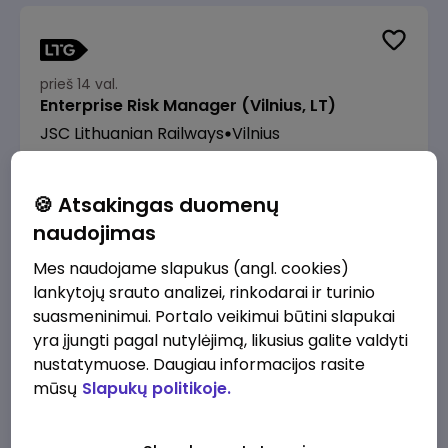
prieš 14 val.
Enterprise Risk Manager (Vilnius, LT)
JSC Lithuanian Railways
Vilnius
3200 - 4800 €/mėn.
Prieš mokesčius
🍪 Atsakingas duomenų
naudojimas
Mes naudojame slapukus (angl. cookies)
lankytojų srauto analizei, rinkodarai ir turinio
prieš 14 val.
suasmeninimui. Portalo veikimui būtini slapukai
Manevrų operatorius (-ė) (Panevėžys)
yra įjungti pagal nutylėjimą, likusius galite valdyti
(Panevėžys, LT)
nustatymuose. Daugiau informacijos rasite
JSC Lithuanian Railways
Panevėžys
mūsų
Slapukų politikoje.
1760 - 2090 €/mėn.
Prieš mokesčius