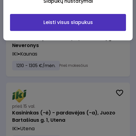
Slapukų nustatymai
Leisti visus slapukus
prieš 15 val.
Taromato operatorius (-ė), Keramikų g. 30,
Neveronys
IKI
Kaunas
1210 - 1305 €/mėn.
Prieš mokesčius
prieš 15 val.
Kasininkas (-ė) - pardavėjas (-a), Juozo
Bartašiaus g. 1, Utena
IKI
Utena