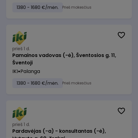
1380 - 1680 €/mėn.
Prieš mokesčius
prieš 1 d.
Pamainos vadovas (-ė), Šventosios g. 11,
Šventoji
IKI
Palanga
1380 - 1680 €/mėn.
Prieš mokesčius
prieš 1 d.
Pardavėjas (-a) - konsultantas (-ė),