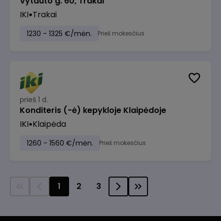
Vytauto g. 60, Trakai
IKI
Trakai
1230 - 1325 €/mėn.
Prieš mokesčius
prieš 1 d.
Konditeris (-ė) kepykloje Klaipėdoje
IKI
Klaipėda
1260 - 1560 €/mėn.
Prieš mokesčius
1
2
3