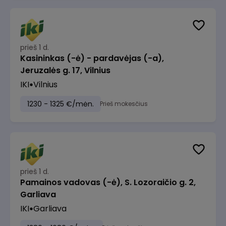
prieš 1 d.
Kasininkas (-ė) - pardavėjas (-a),
Jeruzalės g. 17, Vilnius
IKI
Vilnius
1230 - 1325 €/mėn.
Prieš mokesčius
prieš 1 d.
Pamainos vadovas (-ė), S. Lozoraičio g. 2,
Garliava
IKI
Garliava