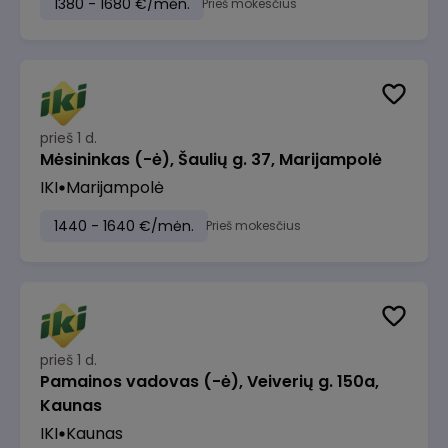
1380 - 1680 €/mėn.
Prieš mokesčius
prieš 1 d.
Mėsininkas (-ė), Šaulių g. 37, Marijampolė
IKI
Marijampolė
1440 - 1640 €/mėn.
Prieš mokesčius
prieš 1 d.
Pamainos vadovas (-ė), Veiverių g. 150a,
Kaunas
IKI
Kaunas