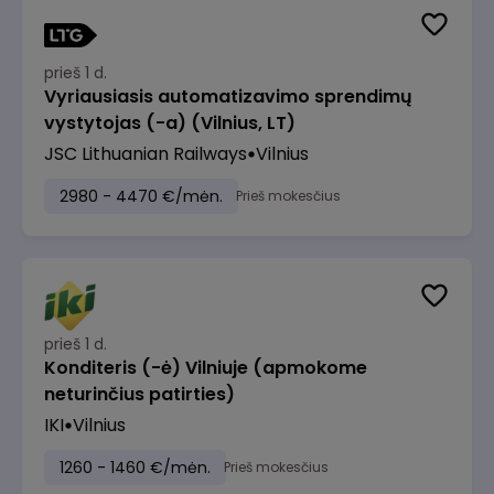
prieš 1 d.
Vyriausiasis automatizavimo sprendimų
vystytojas (-a) (Vilnius, LT)
JSC Lithuanian Railways
Vilnius
2980 - 4470 €/mėn.
Prieš mokesčius
prieš 1 d.
Konditeris (-ė) Vilniuje (apmokome
neturinčius patirties)
IKI
Vilnius
1260 - 1460 €/mėn.
Prieš mokesčius