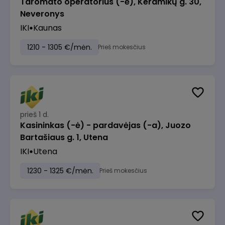
Taromato operatorius (-ė), Keramikų g. 30,
Neveronys
IKI
Kaunas
1210 - 1305 €/mėn.
Prieš mokesčius
prieš 1 d.
Kasininkas (-ė) - pardavėjas (-a), Juozo
Bartašiaus g. 1, Utena
IKI
Utena
1230 - 1325 €/mėn.
Prieš mokesčius