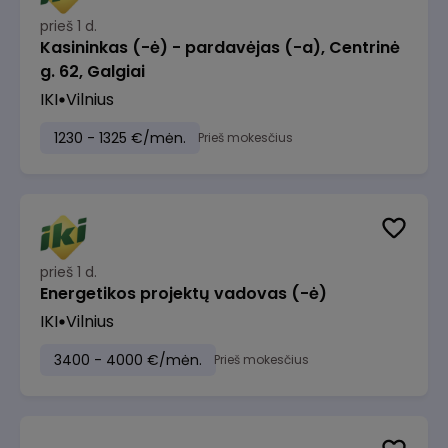
prieš 1 d.
Kasininkas (-ė) - pardavėjas (-a), Centrinė
g. 62, Galgiai
IKI
Vilnius
1230 - 1325 €/mėn.
Prieš mokesčius
prieš 1 d.
Energetikos projektų vadovas (-ė)
IKI
Vilnius
3400 - 4000 €/mėn.
Prieš mokesčius