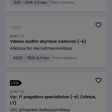
1230 - 2035 €/mėn.
Prieš mokesčius
prieš 1 d.
Vidaus audito skyriaus vadovas (-ė)
Alliance for Recruitment
Vilnius
6200 - 7800 €/mėn.
Prieš mokesčius
prieš 1 d.
Vyr. IT pagalbos specialistas (-ė) (Vilnius,
LT)
JSC Lithuanian Railways
Vilnius