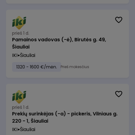
prieš 1 d.
Pamainos vadovas (-ė), Birutės g. 49,
Šiauliai
IKI
Šiauliai
1320 - 1600 €/mėn.
Prieš mokesčius
prieš 1 d.
Prekių surinkėjas (-a) - pickeris, Vilniaus g.
220 - 1, Šiauliai
IKI
Šiauliai