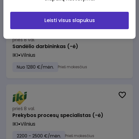
Leisti visus slapukus
prieš 8 val.
Sandėlio darbininkas (-ė)
IKI
Vilnius
Nuo 1280 €/mėn.
Prieš mokesčius
prieš 8 val.
Prekybos procesų specialistas (-ė)
IKI
Vilnius
2200 - 2500 €/mėn.
Prieš mokesčius