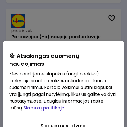
prieš 8 val.
Pardavėjas (-a) naujoje parduotuvėje
Rokeliuose (NEMOKAMAS TRANSPORTAS)
Lidl Lietuva, UAB
Kaunas
🍪 Atsakingas duomenų
1715 - 2170 €/mėn.
Prieš mokesčius
naudojimas
Mes naudojame slapukus (angl. cookies)
lankytojų srauto analizei, rinkodarai ir turinio
suasmeninimui. Portalo veikimui būtini slapukai
yra įjungti pagal nutylėjimą, likusius galite valdyti
prieš 8 val.
nustatymuose. Daugiau informacijos rasite
Darbo užmokesčio buhalteris(ė)
mūsų
Slapukų politikoje.
Alliance for Recruitment
Vilnius
3000 - 3650 €/mėn.
Slapukų nustatymai
Prieš mokesčius