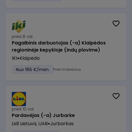
prieš 8 val.
Pagalbinis darbuotojas (-a) Klaipėdos
regioninėje kepykloje (indų plovime)
IKI
Klaipėda
Nuo 1155 €/mėn.
Prieš mokesčius
prieš 10 val.
Pardavėjas (-a) Jurbarke
Lidl Lietuva, UAB
Jurbarkas