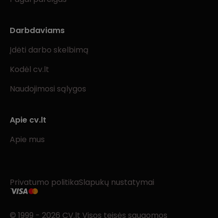
Darbdaviams
Įdėti darbo skelbimą
Kodėl cv.lt
Naudojimosi sąlygos
Apie cv.lt
Apie mus
Privatumo politika
Slapukų nustatymai
© 1999 - 2026 CV.lt Visos teisės saugomos