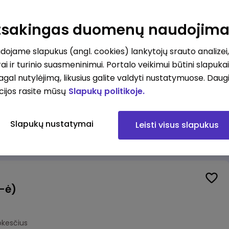
Veiklos užtikrinimo ir atitikties vyr. ekspertas (-ė) (Kaunas) (Kaunas, LT)
unas
Atsakingas duomenų naudojim
okesčius
ojame slapukus (angl. cookies) lankytojų srauto analizei,
ai ir turinio suasmeninimui. Portalo veikimui būtini slapuka
pagal nutylėjimą, likusius galite valdyti nustatymuose. Daug
cijos rasite mūsų
Slapukų politikoje.
Veiklos užtikrinimo ir atitikties vyr. ekspertas (-ė) (Klaipėda) (Klaipėda, LT)
ipėda
Slapukų nustatymai
Leisti visus slapukus
okesčius
(-ė)
okesčius