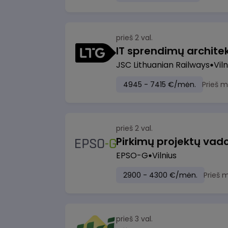
prieš 2 val.
IT sprendimų architekt
JSC Lithuanian Railways
Viln
4945 - 7415 €/mėn.
Prieš 
prieš 2 val.
Pirkimų projektų vad
EPSO-G
Vilnius
2900 - 4300 €/mėn.
Prieš 
prieš 3 val.