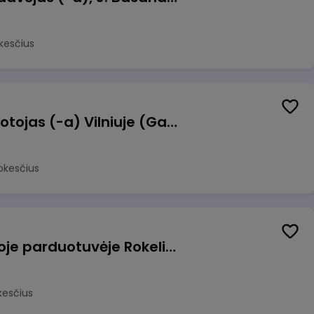
kesčius
Užsakymų komplektuotojas (-a) Vilniuje (Gariūnai)
okesčius
Pardavėjas (-a) naujoje parduotuvėje Rokeliuose (NEMOKAMAS TRANSPORTAS)
kesčius