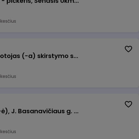
Prekių surinkėjas (-a) - pickeris, Senasis Ukmergės kelias 8, Avižieniai
okesčius
Užsakymų komplektuotojas (-a) skirstymo sandėlyje
okesčius
Pamainos vadovas (-ė), J. Basanavičiaus g. 6, Jonava
okesčius