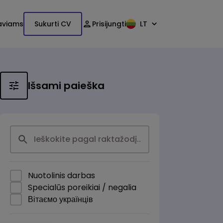
aviams
Sukurti CV
Prisijungti
LT
Išsami paieška
Nuotolinis darbas
Specialūs poreikiai / negalia
Вітаємо українців