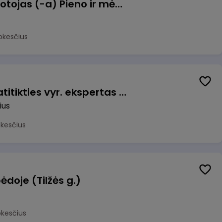
Užsakymų komplektuotojas (-a) Pieno ir mėsos sandėlyje
okesčius
Veiklos užtikrinimo ir atitikties vyr. ekspertas (-ė) (Vilnius, LT)
ius
okesčius
ėdoje (Tilžės g.)
okesčius