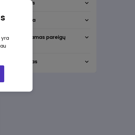
Darbo sritis
as
Darbo vieta
Pageidaujamas pareigų
i yra
lygmuo
iau
Darbo laikas