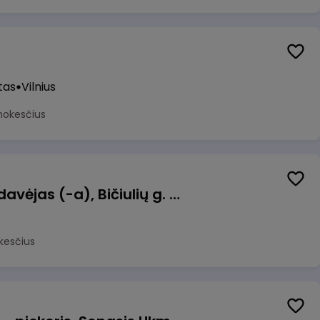
tas
Vilnius
mokesčius
Kasininkas (-ė) - pardavėjas (-a), Bičiulių g. 36, Bukiškis, Vilnius
kesčius