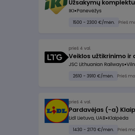
IKI
Panevėžys
1500 - 2300 €/mėn.
Prieš m
prieš 4 val.
JSC Lithuanian Railways
Viln
2610 - 3910 €/mėn.
Prieš m
prieš 4 val.
Pardavėjas (-a) Klaip
Lidl Lietuva, UAB
Klaipėda
1430 - 2170 €/mėn.
Prieš m