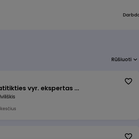
Darbd
Rūšiuoti
Veiklos užtikrinimo ir atitikties vyr. ekspertas (-ė) (Radviliškis) (Radviliškis, LT)
iliškis
okesčius