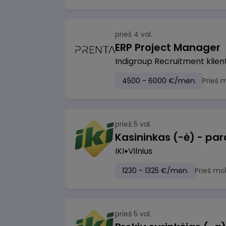
prieš 4 val.
ERP Project Manager
Indigroup Recruitment klien
4500 - 6000 €/mėn.
Prieš 
prieš 5 val.
IKI
Vilnius
1230 - 1325 €/mėn.
Prieš mo
prieš 5 val.