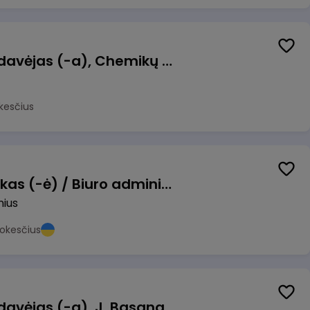
Kasininkas (-ė) - pardavėjas (-a), Chemikų g. 1, Jonava
kesčius
Pardavimų vadybininkas (-ė) / Biuro administratorius (-ė) (B2B)
nius
okesčius
Kasininkas (-ė) - pardavėjas (-a), J. Basanavičiaus g. 6, Jonava