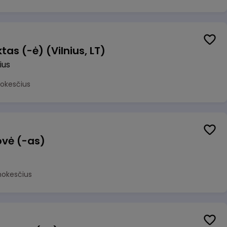
as (-ė) (Vilnius, LT)
ius
mokesčius
ovė (-as)
mokesčius