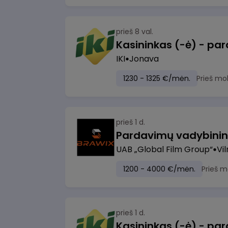
prieš 8 val.
IKI
Jonava
1230 - 1325 €/mėn.
Prieš mo
prieš 1 d.
UAB „Global Film Group“
Vil
1200 - 4000 €/mėn.
Prieš m
prieš 1 d.