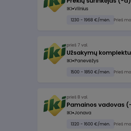
IKI
Vilnius
1230 - 1968 €/mėn.
Prieš m
prieš 7 val.
IKI
Panevėžys
1500 - 1850 €/mėn.
Prieš m
prieš 8 val.
IKI
Jonava
1320 - 1600 €/mėn.
Prieš m