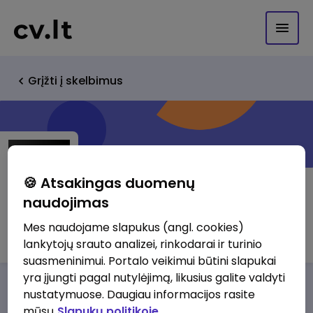
Grįžti į skelbimus
🍪 Atsakingas duomenų
naudojimas
IT Gateway, UAB
Mes naudojame slapukus (angl. cookies)
lankytojų srauto analizei, rinkodarai ir turinio
suasmeninimui. Portalo veikimui būtini slapukai
yra įjungti pagal nutylėjimą, likusius galite valdyti
Darbo pasiūlymai
Apie mus
Privalumai
nustatymuose. Daugiau informacijos rasite
mūsų
Slapukų politikoje.