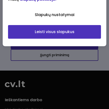
Ši įmonė kol kas neturi aktyvių
darbo pasiūlymų
Slapukų nustatymai
Daugiau darbo pasiūlymų jums!
Leisti visus slapukus
Žiūrėti visus skelbimus
Įjungti priminimą
Ieškantiems darbo