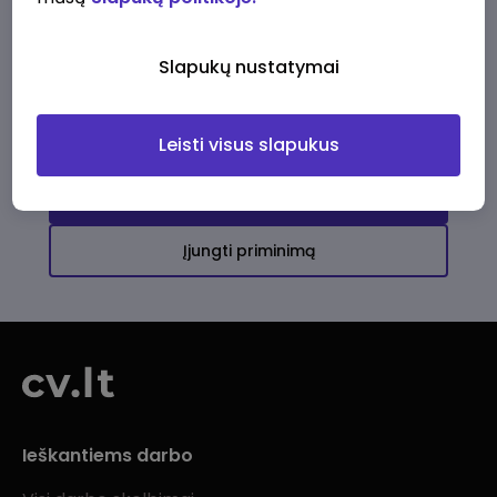
Ši įmonė kol kas neturi aktyvių
darbo pasiūlymų
Slapukų nustatymai
Daugiau darbo pasiūlymų jums!
Leisti visus slapukus
Žiūrėti visus skelbimus
Įjungti priminimą
Ieškantiems darbo