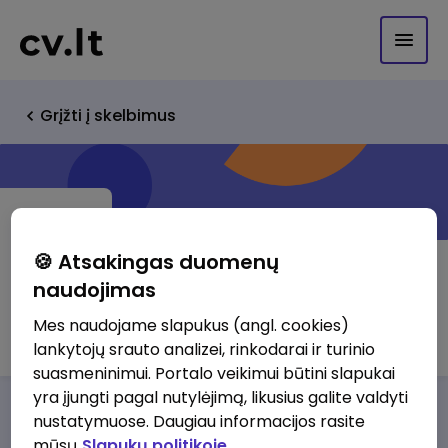
Grįžti į skelbimus
🍪 Atsakingas duomenų
naudojimas
IVO ir ko
Mes naudojame slapukus (angl. cookies)
lankytojų srauto analizei, rinkodarai ir turinio
suasmeninimui. Portalo veikimui būtini slapukai
yra įjungti pagal nutylėjimą, likusius galite valdyti
Darbo pasiūlymai
Apie mus
Privalumai
nustatymuose. Daugiau informacijos rasite
mūsų
Slapukų politikoje.