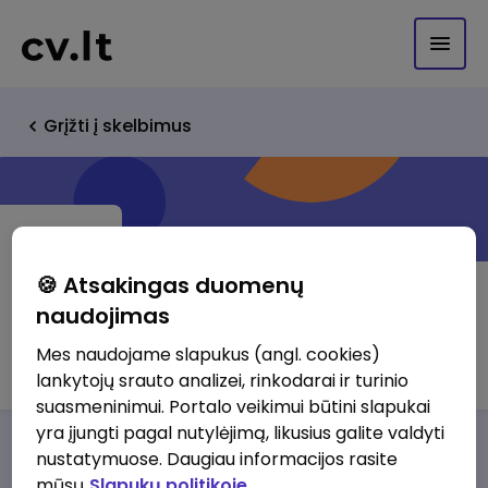
Grįžti į skelbimus
🍪 Atsakingas duomenų
naudojimas
J. MASIULIO KNYGYNAS UAB
Mes naudojame slapukus (angl. cookies)
lankytojų srauto analizei, rinkodarai ir turinio
suasmeninimui. Portalo veikimui būtini slapukai
yra įjungti pagal nutylėjimą, likusius galite valdyti
Darbo pasiūlymai
Apie mus
Privalumai
nustatymuose. Daugiau informacijos rasite
mūsų
Slapukų politikoje.