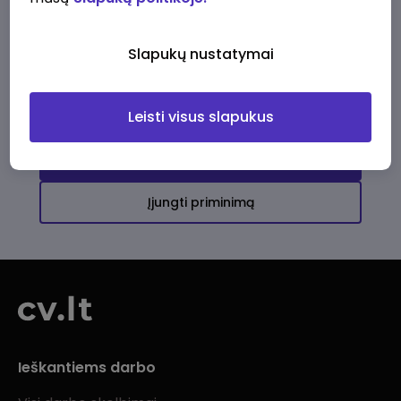
Ši įmonė kol kas neturi aktyvių
darbo pasiūlymų
Slapukų nustatymai
Daugiau darbo pasiūlymų jums!
Leisti visus slapukus
Žiūrėti visus skelbimus
Įjungti priminimą
Ieškantiems darbo