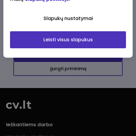
Ši įmonė kol kas neturi aktyvių
darbo pasiūlymų
Slapukų nustatymai
Daugiau darbo pasiūlymų jums!
Leisti visus slapukus
Žiūrėti visus skelbimus
Įjungti priminimą
Ieškantiems darbo