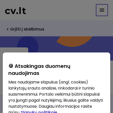
Grįžti į skelbimus
🍪 Atsakingas duomenų
naudojimas
Job TRUST
Mes naudojame slapukus (angl. cookies)
lankytojų srauto analizei, rinkodarai ir turinio
suasmeninimui. Portalo veikimui būtini slapukai
yra įjungti pagal nutylėjimą, likusius galite valdyti
Darbo pasiūlymai
Apie mus
Privalumai
nustatymuose. Daugiau informacijos rasite
mūsų
Slapukų politikoje.