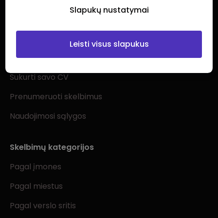
Slapukų nustatymai
Ieškantiems darbo
Leisti visus slapukus
Visi darbo skelbimai
Sukurti savo CV
Prenumeruoti skelbimus
Naudojimosi sąlygos
Skelbimų kategorijos
Pagal įmones
Pagal miestus
Pagal verslo sritis