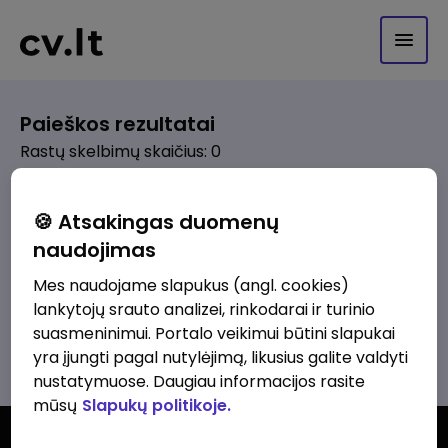
Paieškos rezultatai
Rastų skelbimų skaičius: 0
Pagal pasirinktus kriterijus skelbimų
🍪 Atsakingas duomenų
nerasta. Pakoreguokite paiešką ir
naudojimas
bandykite dar kartą.
Mes naudojame slapukus (angl. cookies)
lankytojų srauto analizei, rinkodarai ir turinio
suasmeninimui. Portalo veikimui būtini slapukai
Žiūrėti visus skelbimus
yra įjungti pagal nutylėjimą, likusius galite valdyti
nustatymuose. Daugiau informacijos rasite
mūsų
Slapukų politikoje.