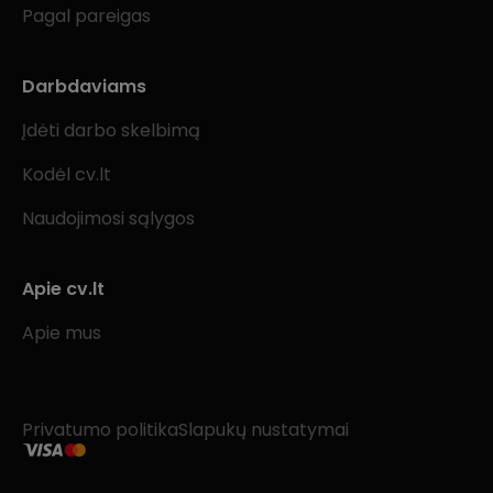
Pagal pareigas
Darbdaviams
Įdėti darbo skelbimą
Kodėl cv.lt
Naudojimosi sąlygos
Apie cv.lt
Apie mus
Privatumo politika
Slapukų nustatymai