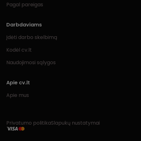
Pagal pareigas
Darbdaviams
Įdėti darbo skelbimą
Kodėl cv.lt
Naudojimosi sąlygos
Apie cv.lt
Apie mus
Privatumo politika
Slapukų nustatymai