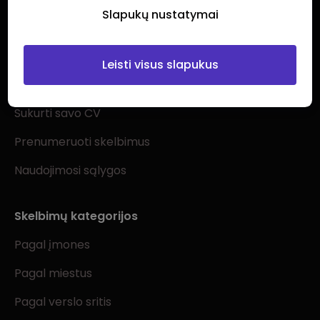
Slapukų nustatymai
Ieškantiems darbo
Leisti visus slapukus
Visi darbo skelbimai
Sukurti savo CV
Prenumeruoti skelbimus
Naudojimosi sąlygos
Skelbimų kategorijos
Pagal įmones
Pagal miestus
Pagal verslo sritis