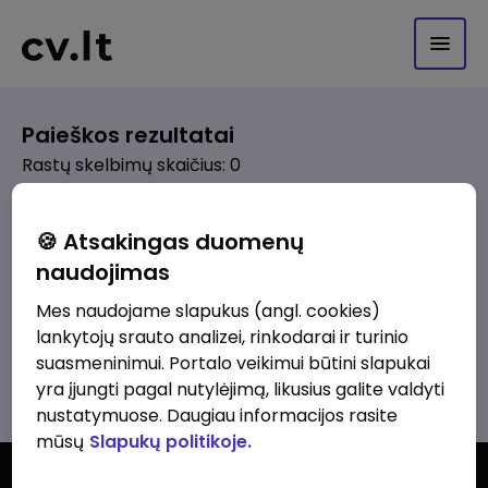
Paieškos rezultatai
Rastų skelbimų skaičius: 0
Pagal pasirinktus kriterijus skelbimų
🍪 Atsakingas duomenų
nerasta. Pakoreguokite paiešką ir
naudojimas
bandykite dar kartą.
Mes naudojame slapukus (angl. cookies)
lankytojų srauto analizei, rinkodarai ir turinio
suasmeninimui. Portalo veikimui būtini slapukai
Žiūrėti visus skelbimus
yra įjungti pagal nutylėjimą, likusius galite valdyti
nustatymuose. Daugiau informacijos rasite
mūsų
Slapukų politikoje.