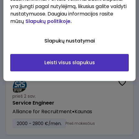
yra įjungti pagal nutylėjimą, likusius galite valdyti
nustatymuose. Daugiau informacijos rasite
prieš 1 sav.
mūsų
Slapukų politikoje.
CNC Metalo tekinimo ir/ar frezavimo staklių
operatorius (-ė)
Slapukų nustatymai
Sinerpro UAB
Kaunas
1400 - 1700 €/mėn.
"Į rankas"
Leisti visus slapukus
prieš 2 sav.
Service Engineer
Alliance for Recruitment
Kaunas
2000 - 2800 €/mėn.
Prieš mokesčius