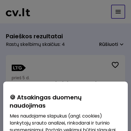
Paieškos rezultatai
Rastų skelbimų skaičius: 4
Rūšiuoti
prieš 5 d.
Kelio darbininkas (-ė) (Palemonas)
(Kaunas, LT)
🍪 Atsakingas duomenų
JSC Lithuanian Railways
Kaunas
naudojimas
1510 - 1790 €/mėn.
Prieš mokesčius
Mes naudojame slapukus (angl. cookies)
lankytojų srauto analizei, rinkodarai ir turinio
suasmeninimui. Portalo veikimui būtini slapukai