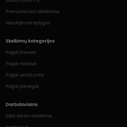
Sukurti savo CV
Prenumeruoti skelbimus
Naudojimosi sąlygos
Skelbimų kategorijos
Pagal įmones
Pagal miestus
Pagal verslo sritis
Pagal pareigas
Darbdaviams
Įdėti darbo skelbimą