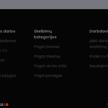
ms darbo
Skelbimų
Darbdav
kategorijos
skelbimai
Įdėti dar
Pagal įmones
skelbimą
o CV
Pagal miestus
Kodėl cv.l
oti
Pagal verslo sritis
Naudojimo
i sąlygos
Pagal pareigas