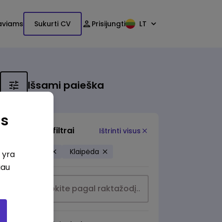
aviams
Sukurti CV
Prisijungti
LT
Išsami paieška
as
Papildomi filtrai
Ištrinti visus
Apsauga
Klaipėda
i yra
iau