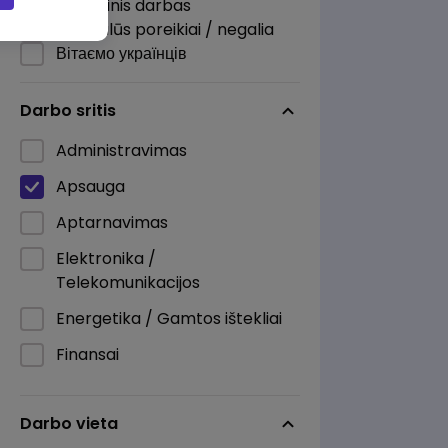
Nuotolinis darbas
Specialūs poreikiai / negalia
Вітаємо українців
Darbo sritis
Administravimas
Apsauga
Aptarnavimas
Elektronika /
Telekomunikacijos
Energetika / Gamtos ištekliai
Finansai
Informacinės technologijos
Darbo vieta
Kita