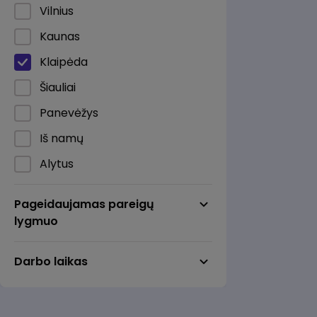
Maitinimas
Vilnius
Marketingas / Reklama / RsV
Kaunas
Mechanika / Inžinerija
Klaipėda
Pardavimai / Pirkimai
Šiauliai
Personalo valdymas /
Panevėžys
Mokymai
Iš namų
Pramonė / Gamyba
Alytus
Statyba / Nekilnojamasis
Anykščiai
turtas
Pageidaujamas pareigų
Birštonas
lygmuo
Sveikata / Medicina /
Farmacija
Biržai
Darbo laikas
Teisė
Druskininkai
Transportas / Logistika /
Elektrėnai
Sandėliavimas
Gargždai