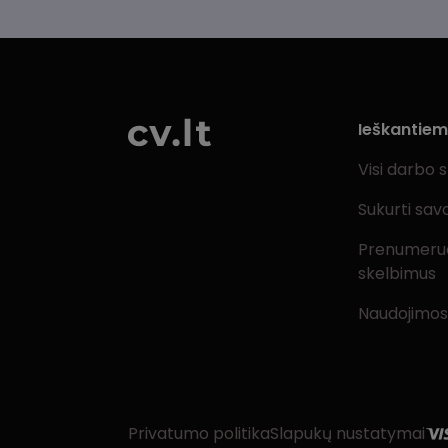
Ieškantie
Visi darbo 
Sukurti sav
Prenumeru
skelbimus
Naudojimos
Privatumo politika
Slapukų nustatymai