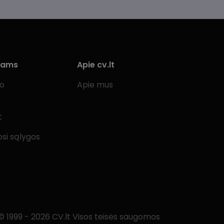
Vadovavimas / Verslo
Garliava
vystymas
Jonava
Valstybinė tarnyba
Joniškis
Žemės ūkis / Miškininkystė /
iams
Apie cv.lt
Gyvulininkystė
Jurbarkas
bo
Apie mus
Kaišiadorys
Karmėlava
t
Kėdainiai
si sąlygos
Kretinga
Kupiškis
Lazdijai
Lentvaris
Marijampolė
© 1999 - 2026 CV.lt Visos teisės saugomos