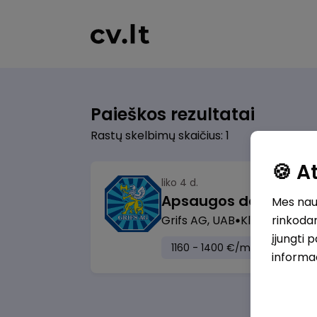
Paieškos rezultatai
Rastų skelbimų skaičius: 1
🍪 
liko 4 d.
Mes naud
Grifs AG, UAB
Klaipėda
rinkodar
įjungti 
1160 - 1400 €/mėn.
Prieš mo
informa