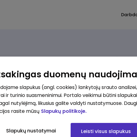
Darbd
Rūšiuoti
Atsakingas duomenų naudojim
Apsaugos darbuotojas (-a) Klaipėdoje - Patirtis nebūtina - apmokome!
ojame slapukus (angl. cookies) lankytojų srauto analizei,
ai ir turinio suasmeninimui. Portalo veikimui būtini slapuka
pagal nutylėjimą, likusius galite valdyti nustatymuose. Daug
kesčius
cijos rasite mūsų
Slapukų politikoje.
Slapukų nustatymai
Leisti visus slapukus