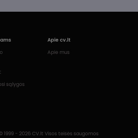
Vadovavimas / Verslo
Garliava
vystymas
Jonava
Valstybinė tarnyba
Joniškis
Žemės ūkis / Miškininkystė /
iams
Apie cv.lt
Gyvulininkystė
Jurbarkas
bo
Apie mus
Kaišiadorys
Karmėlava
t
Kėdainiai
si sąlygos
Kretinga
Kupiškis
Lazdijai
Lentvaris
Marijampolė
© 1999 - 2026 CV.lt Visos teisės saugomos