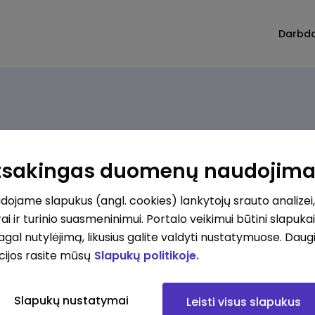
Darbd
Atsakingas duomenų naudojim
imų nerasta. Pakoreguokite paiešką ir bandykite dar
ojame slapukus (angl. cookies) lankytojų srauto analizei,
ai ir turinio suasmeninimui. Portalo veikimui būtini slapuka
pagal nutylėjimą, likusius galite valdyti nustatymuose. Daug
cijos rasite mūsų
Slapukų politikoje.
Slapukų nustatymai
Leisti visus slapukus