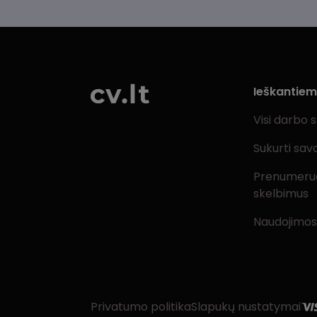
Ieškantie
Visi darbo 
Sukurti sav
Prenumeru
skelbimus
Naudojimos
Privatumo politika
Slapukų nustatymai