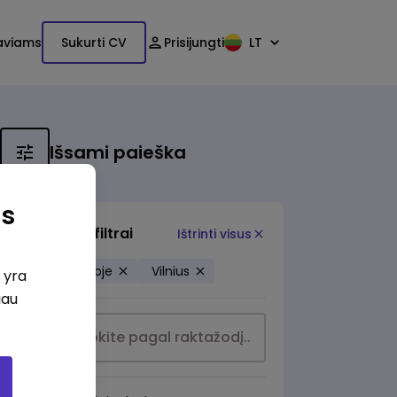
aviams
Sukurti CV
Prisijungti
LT
Išsami paieška
as
Papildomi filtrai
Ištrinti visus
Darbas jūroje
Vilnius
i yra
iau