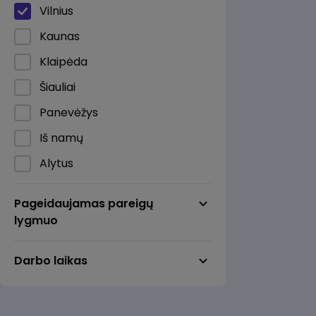
Maitinimas
Vilnius
Marketingas / Reklama / RsV
Kaunas
Mechanika / Inžinerija
Klaipėda
Pardavimai / Pirkimai
Šiauliai
Personalo valdymas /
Panevėžys
Mokymai
Iš namų
Pramonė / Gamyba
Alytus
Statyba / Nekilnojamasis
Anykščiai
turtas
Pageidaujamas pareigų
Birštonas
lygmuo
Sveikata / Medicina /
Farmacija
Biržai
Darbo laikas
Teisė
Druskininkai
Transportas / Logistika /
Elektrėnai
Sandėliavimas
Gargždai