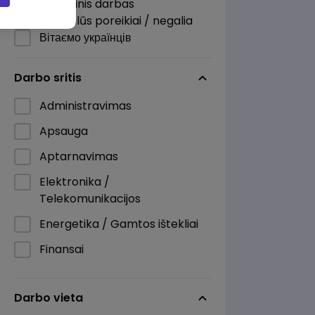
Nuotolinis darbas
Specialūs poreikiai / negalia
Вітаємо українців
Darbo sritis
Administravimas
Apsauga
Aptarnavimas
Elektronika /
Telekomunikacijos
Energetika / Gamtos ištekliai
Finansai
Informacinės technologijos
Darbo vieta
Kita