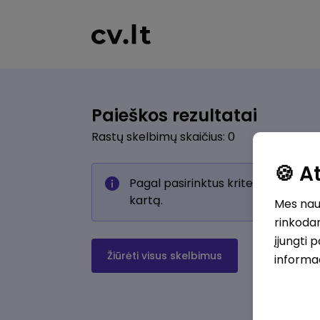
Paieškos rezultatai
Rastų skelbimų skaičius: 0
🍪 
Pagal pasirinktus kriterijus skelb
kartą.
Mes naud
rinkodar
įjungti 
Žiūrėti visus skelbimus
informa