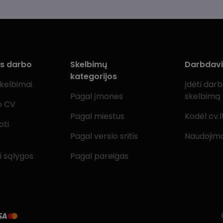
ms darbo
Skelbimų
Darbdav
kategorijos
skelbimai
Įdėti dar
Pagal įmones
skelbimą
o CV
Pagal miestus
Kodėl cv.l
oti
Pagal verslo sritis
Naudojimo
i sąlygos
Pagal pareigas