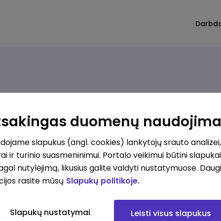
Darbd
Atsakingas duomenų naudojim
imų nerasta. Pakoreguokite paiešką ir bandykite dar
ojame slapukus (angl. cookies) lankytojų srauto analizei,
ai ir turinio suasmeninimui. Portalo veikimui būtini slapuka
pagal nutylėjimą, likusius galite valdyti nustatymuose. Daug
cijos rasite mūsų
Slapukų politikoje.
Slapukų nustatymai
Leisti visus slapukus