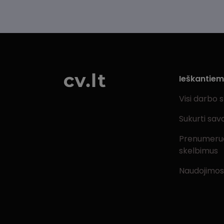
Ieškantie
Visi darbo 
Sukurti sav
Prenumeru
skelbimus
Naudojimos