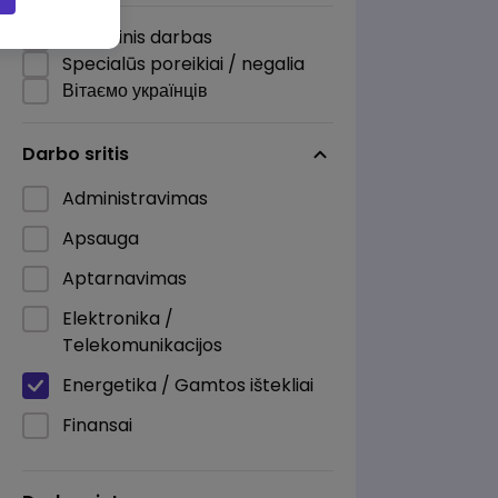
Nuotolinis darbas
Specialūs poreikiai / negalia
Вітаємо українців
Darbo sritis
Administravimas
Apsauga
Aptarnavimas
Elektronika /
Telekomunikacijos
Energetika / Gamtos ištekliai
Finansai
Informacinės technologijos