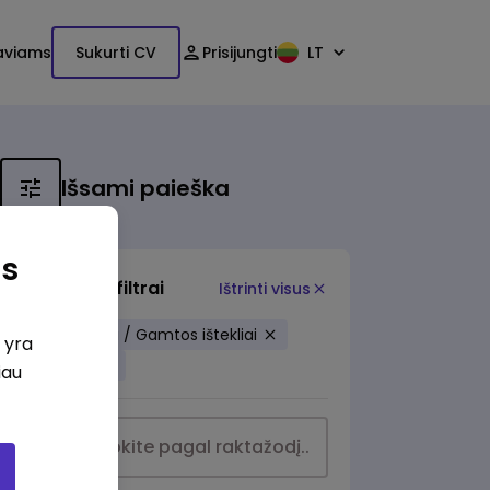
aviams
Sukurti CV
Prisijungti
LT
Išsami paieška
as
Papildomi filtrai
Ištrinti visus
Energetika / Gamtos ištekliai
i yra
Kaunas
iau