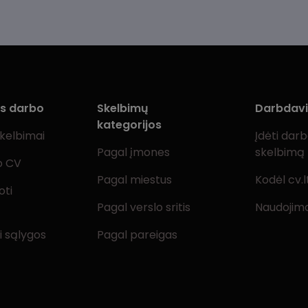
ms darbo
Skelbimų
Darbdav
kategorijos
skelbimai
Įdėti dar
Pagal įmones
skelbimą
o CV
Pagal miestus
Kodėl cv.l
oti
Pagal verslo sritis
Naudojimo
i sąlygos
Pagal pareigas