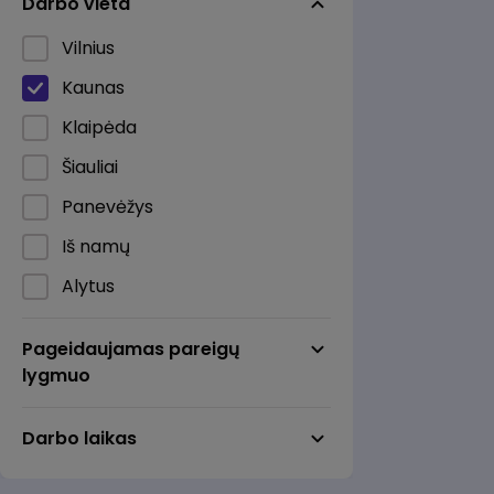
Darbo vieta
Kita
Maitinimas
Vilnius
Marketingas / Reklama / RsV
Kaunas
Mechanika / Inžinerija
Klaipėda
Pardavimai / Pirkimai
Šiauliai
Personalo valdymas /
Panevėžys
Mokymai
Iš namų
Pramonė / Gamyba
Alytus
Statyba / Nekilnojamasis
Anykščiai
turtas
Pageidaujamas pareigų
Birštonas
lygmuo
Sveikata / Medicina /
Farmacija
Biržai
Darbo laikas
Teisė
Druskininkai
Transportas / Logistika /
Elektrėnai