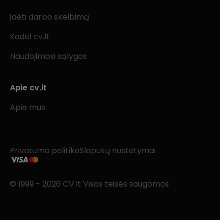
Įdėti darbo skelbimą
Kodėl cv.lt
Naudojimosi sąlygos
Apie cv.lt
Apie mus
Privatumo politika
Slapukų nustatymai
© 1999 - 2026 CV.lt Visos teisės saugomos