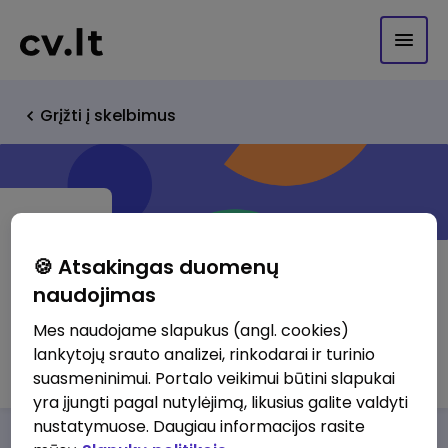
Grįžti į skelbimus
🍪 Atsakingas duomenų
naudojimas
Kad nebūtų šalta UAB
Mes naudojame slapukus (angl. cookies)
lankytojų srauto analizei, rinkodarai ir turinio
http://www.kadnebutusalta.lt
suasmeninimui. Portalo veikimui būtini slapukai
yra įjungti pagal nutylėjimą, likusius galite valdyti
nustatymuose. Daugiau informacijos rasite