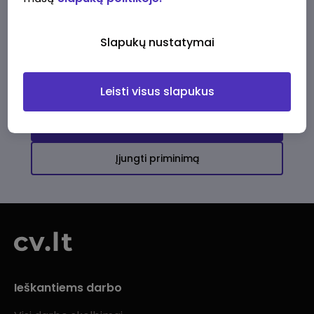
Ši įmonė kol kas neturi aktyvių
darbo pasiūlymų
Slapukų nustatymai
Daugiau darbo pasiūlymų jums!
Leisti visus slapukus
Žiūrėti visus skelbimus
Įjungti priminimą
Ieškantiems darbo