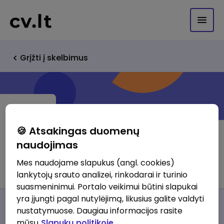
Grįžti į skelbimus
🍪 Atsakingas duomenų
naudojimas
Karolis Toleikis
Mes naudojame slapukus (angl. cookies)
lankytojų srauto analizei, rinkodarai ir turinio
suasmeninimui. Portalo veikimui būtini slapukai
yra įjungti pagal nutylėjimą, likusius galite valdyti
Darbo pasiūlymai
Apie mus
Privalumai
nustatymuose. Daugiau informacijos rasite
mūsų
Slapukų politikoje.