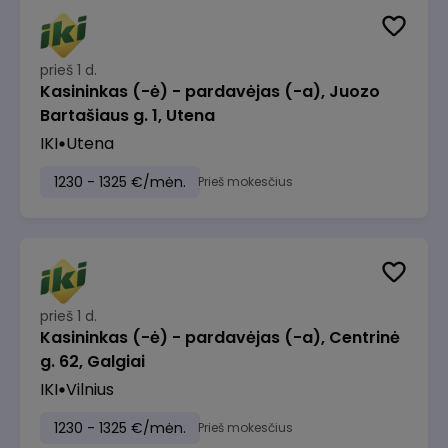
prieš 1 d.
Kasininkas (-ė) - pardavėjas (-a), Juozo
Bartašiaus g. 1, Utena
IKI
Utena
1230 - 1325 €/mėn.
Prieš mokesčius
prieš 1 d.
Kasininkas (-ė) - pardavėjas (-a), Centrinė
g. 62, Galgiai
IKI
Vilnius
1230 - 1325 €/mėn.
Prieš mokesčius