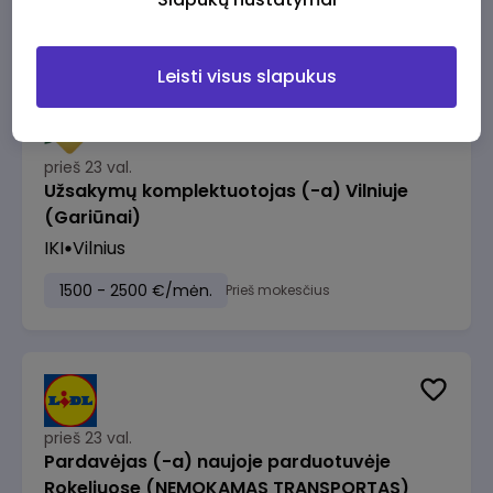
1230 - 1325 €/mėn.
Prieš mokesčius
Leisti visus slapukus
prieš 23 val.
Užsakymų komplektuotojas (-a) Vilniuje
(Gariūnai)
IKI
Vilnius
1500 - 2500 €/mėn.
Prieš mokesčius
prieš 23 val.
Pardavėjas (-a) naujoje parduotuvėje
Rokeliuose (NEMOKAMAS TRANSPORTAS)