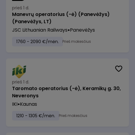
prieš 1 d.
Manevrų operatorius (-ė) (Panevėžys)
(Panevėžys, LT)
JSC Lithuanian Railways
Panevėžys
1760 - 2090 €/mėn.
Prieš mokesčius
prieš 1 d.
Taromato operatorius (-ė), Keramikų g. 30,
Neveronys
IKI
Kaunas
1210 - 1305 €/mėn.
Prieš mokesčius