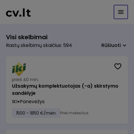
Visi skelbimai
Rastų skelbimų skaičius: 594
Rūšiuoti
prieš 40 min.
Užsakymų komplektuotojas (-a) skirstymo
sandėlyje
IKI
Panevėžys
1500 - 1850 €/mėn.
Prieš mokesčius