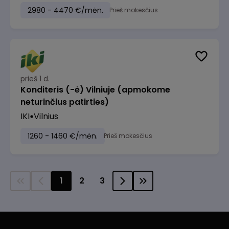
2980 - 4470 €/mėn.
Prieš mokesčius
prieš 1 d.
Konditeris (-ė) Vilniuje (apmokome
neturinčius patirties)
IKI
Vilnius
1260 - 1460 €/mėn.
Prieš mokesčius
1
2
3