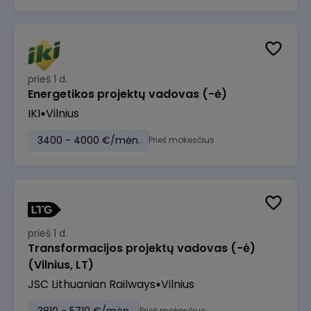
prieš 1 d.
Energetikos projektų vadovas (-ė)
IKI
Vilnius
3400 - 4000 €/mėn.
Prieš mokesčius
prieš 1 d.
Transformacijos projektų vadovas (-ė)
(Vilnius, LT)
JSC Lithuanian Railways
Vilnius
Prieš mokesčius