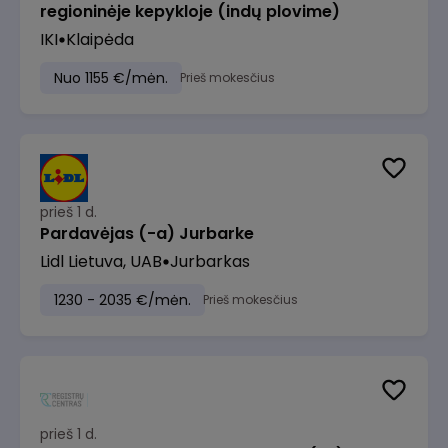
regioninėje kepykloje (indų plovime)
IKI
Klaipėda
Nuo 1155 €/mėn.
Prieš mokesčius
prieš 1 d.
Pardavėjas (-a) Jurbarke
Lidl Lietuva, UAB
Jurbarkas
1230 - 2035 €/mėn.
Prieš mokesčius
prieš 1 d.