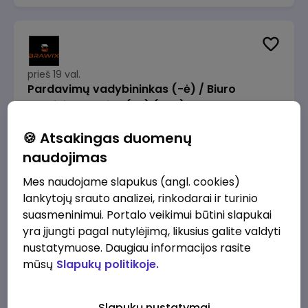
prieš 19 val.
Pardavimų vadybininkas (-ė) / Biuro
administratorius (-ė) (B2B)
UAB „Global Film Group“
Vilnius
🍪 Atsakingas duomenų
1200 - 4000 €/mėn.
Prieš mokesčius
naudojimas
Mes naudojame slapukus (angl. cookies)
lankytojų srauto analizei, rinkodarai ir turinio
suasmeninimui. Portalo veikimui būtini slapukai
yra įjungti pagal nutylėjimą, likusius galite valdyti
prieš 20 val.
nustatymuose. Daugiau informacijos rasite
Kasininkas (-ė) - pardavėjas (-a), J.
mūsų
Slapukų politikoje.
Basanavičiaus g. 6, Jonava
IKI
Jonava
Slapukų nustatymai