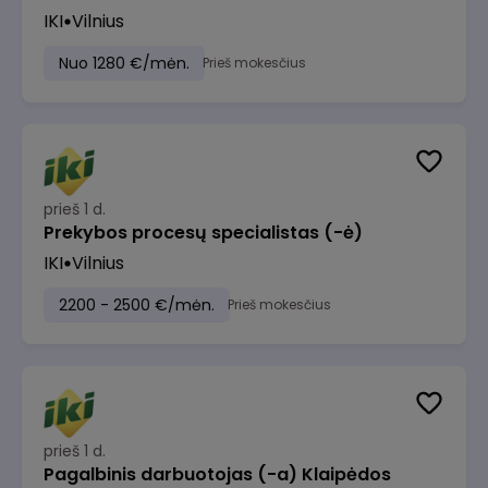
IKI
Vilnius
Nuo 1280 €/mėn.
Prieš mokesčius
prieš 1 d.
Prekybos procesų specialistas (-ė)
IKI
Vilnius
2200 - 2500 €/mėn.
Prieš mokesčius
prieš 1 d.
Pagalbinis darbuotojas (-a) Klaipėdos