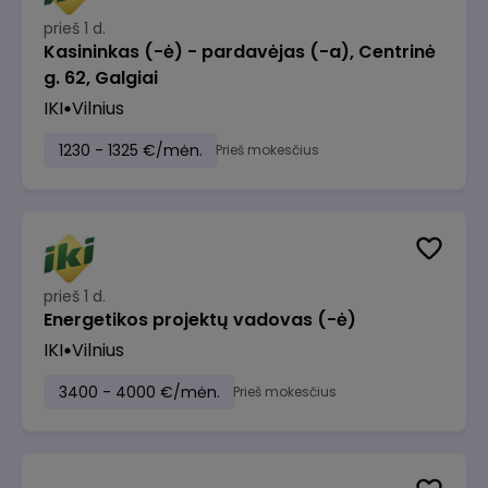
prieš 1 d.
Kasininkas (-ė) - pardavėjas (-a), Centrinė
g. 62, Galgiai
IKI
Vilnius
1230 - 1325 €/mėn.
Prieš mokesčius
prieš 1 d.
Energetikos projektų vadovas (-ė)
IKI
Vilnius
3400 - 4000 €/mėn.
Prieš mokesčius