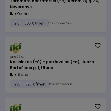
Taromato operatorius (-ė), Keramikų g. 30,
Neveronys
IKI
Kaunas
1210 - 1305 €/mėn.
Prieš mokesčius
prieš 1 d.
Kasininkas (-ė) - pardavėjas (-a), Juozo
Bartašiaus g. 1, Utena
IKI
Utena
1230 - 1325 €/mėn.
Prieš mokesčius