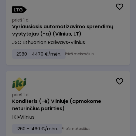
prieš 1 d.
Vyriausiasis automatizavimo sprendimų
vystytojas (-a) (Vilnius, LT)
JSC Lithuanian Railways
Vilnius
2980 - 4470 €/mėn.
Prieš mokesčius
prieš 1 d.
Konditeris (-ė) Vilniuje (apmokome
neturinčius patirties)
IKI
Vilnius
1260 - 1460 €/mėn.
Prieš mokesčius