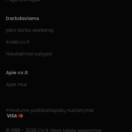
Darbdaviams
Įdėti darbo skelbimą
Kodėl cv.lt
Naudojimosi sąlygos
Apie cv.lt
Apie mus
Privatumo politika
Slapukų nustatymai
© 1999 - 2026 CV.lt Visos teisės saugomos