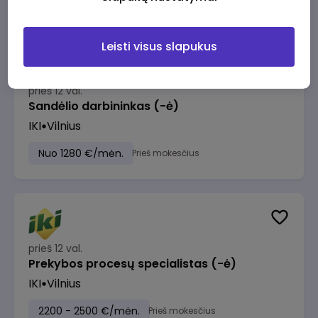
Leisti visus slapukus
prieš 12 val.
Sandėlio darbininkas (-ė)
IKI
Vilnius
Nuo 1280 €/mėn.
Prieš mokesčius
prieš 12 val.
Prekybos procesų specialistas (-ė)
IKI
Vilnius
2200 - 2500 €/mėn.
Prieš mokesčius