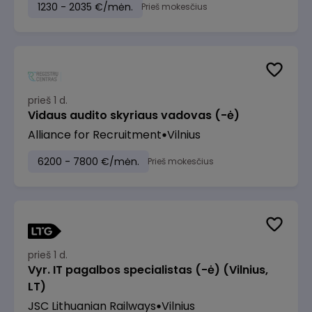
1230 - 2035 €/mėn.
Prieš mokesčius
prieš 1 d.
Vidaus audito skyriaus vadovas (-ė)
Alliance for Recruitment
Vilnius
6200 - 7800 €/mėn.
Prieš mokesčius
prieš 1 d.
Vyr. IT pagalbos specialistas (-ė) (Vilnius,
LT)
JSC Lithuanian Railways
Vilnius