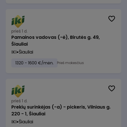
prieš 1 d.
Pamainos vadovas (-ė), Birutės g. 49,
Šiauliai
IKI
Šiauliai
1320 - 1600 €/mėn.
Prieš mokesčius
prieš 1 d.
Prekių surinkėjas (-a) - pickeris, Vilniaus g.
220 - 1, Šiauliai
IKI
Šiauliai