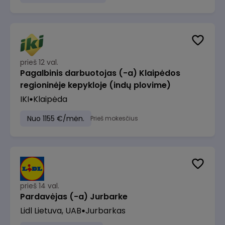
prieš 12 val.
Pagalbinis darbuotojas (-a) Klaipėdos
regioninėje kepykloje (indų plovime)
IKI
Klaipėda
Nuo 1155 €/mėn.
Prieš mokesčius
prieš 14 val.
Pardavėjas (-a) Jurbarke
Lidl Lietuva, UAB
Jurbarkas