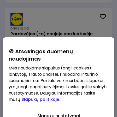
prieš 12 val.
Pardavėjas (-a) naujoje parduotuvėje
Rokeliuose (NEMOKAMAS TRANSPORTAS)
Lidl Lietuva, UAB
Kaunas
🍪 Atsakingas duomenų
1715 - 2170 €/mėn.
Prieš mokesčius
naudojimas
Mes naudojame slapukus (angl. cookies)
lankytojų srauto analizei, rinkodarai ir turinio
suasmeninimui. Portalo veikimui būtini slapukai
yra įjungti pagal nutylėjimą, likusius galite valdyti
prieš 12 val.
nustatymuose. Daugiau informacijos rasite
Darbo užmokesčio buhalteris(ė)
mūsų
Slapukų politikoje.
Alliance for Recruitment
Vilnius
3000 - 3650 €/mėn.
Slapukų nustatymai
Prieš mokesčius