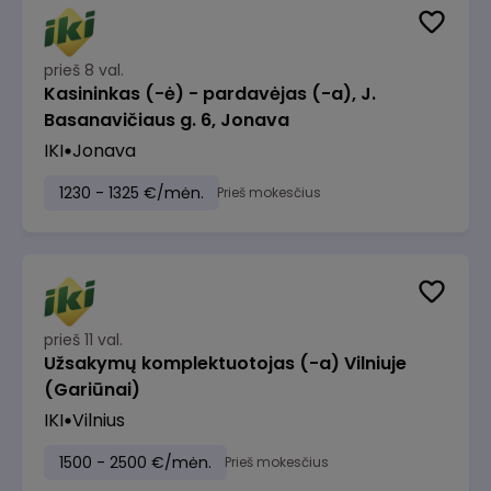
prieš 8 val.
Kasininkas (-ė) - pardavėjas (-a), J.
Basanavičiaus g. 6, Jonava
IKI
Jonava
1230 - 1325 €/mėn.
Prieš mokesčius
prieš 11 val.
Užsakymų komplektuotojas (-a) Vilniuje
(Gariūnai)
IKI
Vilnius
1500 - 2500 €/mėn.
Prieš mokesčius