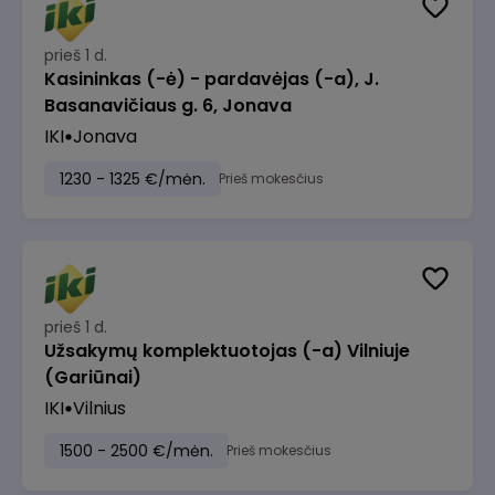
prieš 1 d.
Kasininkas (-ė) - pardavėjas (-a), J.
Basanavičiaus g. 6, Jonava
IKI
Jonava
1230 - 1325 €/mėn.
Prieš mokesčius
prieš 1 d.
Užsakymų komplektuotojas (-a) Vilniuje
(Gariūnai)
IKI
Vilnius
1500 - 2500 €/mėn.
Prieš mokesčius