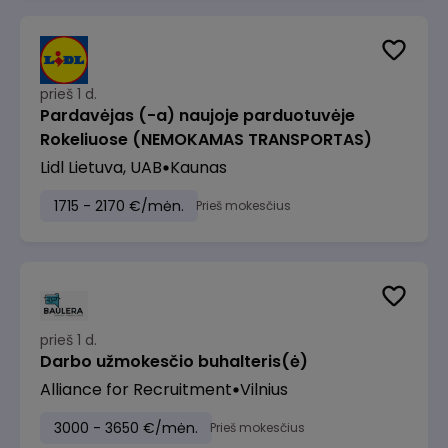
prieš 1 d.
Pardavėjas (-a) naujoje parduotuvėje
Rokeliuose (NEMOKAMAS TRANSPORTAS)
Lidl Lietuva, UAB
Kaunas
1715 - 2170 €/mėn.
Prieš mokesčius
prieš 1 d.
Darbo užmokesčio buhalteris(ė)
Alliance for Recruitment
Vilnius
3000 - 3650 €/mėn.
Prieš mokesčius