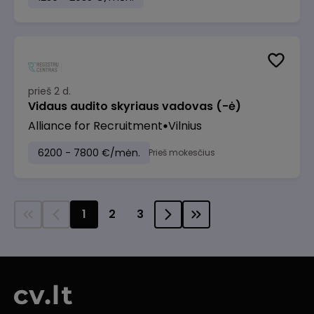
prieš 2 d.
Vidaus audito skyriaus vadovas (-ė)
Alliance for Recruitment
Vilnius
6200 - 7800 €/mėn.
Prieš mokesčius
1
2
3