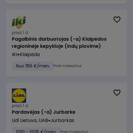
prieš 1 d.
Pagalbinis darbuotojas (-a) Klaipėdos
regioninėje kepykloje (indų plovime)
IKI
Klaipėda
Nuo 1155 €/mėn.
Prieš mokesčius
prieš 1 d.
Pardavėjas (-a) Jurbarke
Lidl Lietuva, UAB
Jurbarkas
1230 - 2035 €/mėn.
Prieš mokesčius