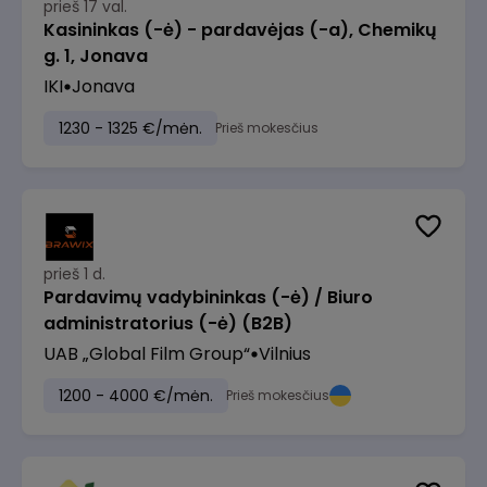
prieš 17 val.
Kasininkas (-ė) - pardavėjas (-a), Chemikų
g. 1, Jonava
IKI
Jonava
1230 - 1325 €/mėn.
Prieš mokesčius
prieš 1 d.
Pardavimų vadybininkas (-ė) / Biuro
administratorius (-ė) (B2B)
UAB „Global Film Group“
Vilnius
1200 - 4000 €/mėn.
Prieš mokesčius