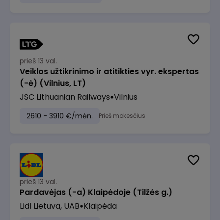
prieš 13 val.
Veiklos užtikrinimo ir atitikties vyr. ekspertas
(-ė) (Vilnius, LT)
JSC Lithuanian Railways
Vilnius
2610 - 3910 €/mėn.
Prieš mokesčius
prieš 13 val.
Pardavėjas (-a) Klaipėdoje (Tilžės g.)
Lidl Lietuva, UAB
Klaipėda