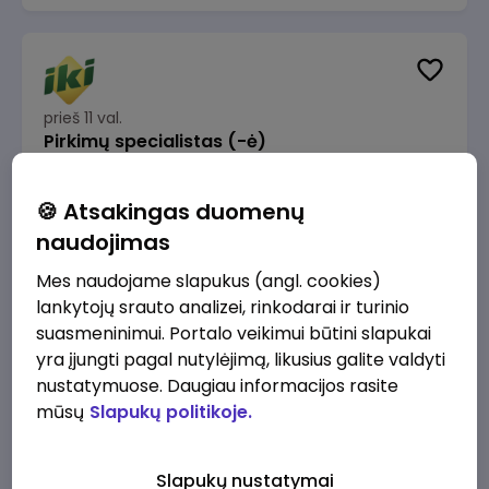
prieš 11 val.
Pirkimų specialistas (-ė)
IKI
Vilnius
🍪 Atsakingas duomenų
1600 - 1900 €/mėn.
Prieš mokesčius
naudojimas
Mes naudojame slapukus (angl. cookies)
lankytojų srauto analizei, rinkodarai ir turinio
suasmeninimui. Portalo veikimui būtini slapukai
yra įjungti pagal nutylėjimą, likusius galite valdyti
prieš 11 val.
IT sprendimų architektas (-ė) (Vilnius, LT)
nustatymuose. Daugiau informacijos rasite
mūsų
Slapukų politikoje.
JSC Lithuanian Railways
Vilnius
4945 - 7415 €/mėn.
Prieš mokesčius
Slapukų nustatymai