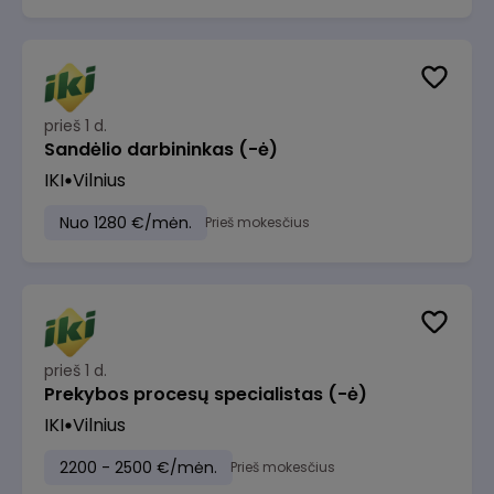
prieš 1 d.
Sandėlio darbininkas (-ė)
IKI
Vilnius
Nuo 1280 €/mėn.
Prieš mokesčius
prieš 1 d.
Prekybos procesų specialistas (-ė)
IKI
Vilnius
2200 - 2500 €/mėn.
Prieš mokesčius