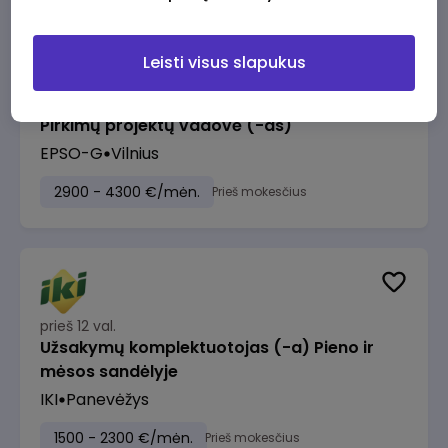
Leisti visus slapukus
prieš 11 val.
Pirkimų projektų vadovė (-as)
EPSO-G
Vilnius
2900 - 4300 €/mėn.
Prieš mokesčius
prieš 12 val.
Užsakymų komplektuotojas (-a) Pieno ir
mėsos sandėlyje
IKI
Panevėžys
1500 - 2300 €/mėn.
Prieš mokesčius