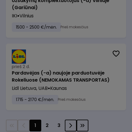
Užsakymų komplektuotojas (-a) Vilniuje
(Gariūnai)
IKI
Vilnius
1500 - 2500 €/mėn.
Prieš mokesčius
prieš 2 d.
Pardavėjas (-a) naujoje parduotuvėje
Rokeliuose (NEMOKAMAS TRANSPORTAS)
Lidl Lietuva, UAB
Kaunas
1715 - 2170 €/mėn.
Prieš mokesčius
1
2
3