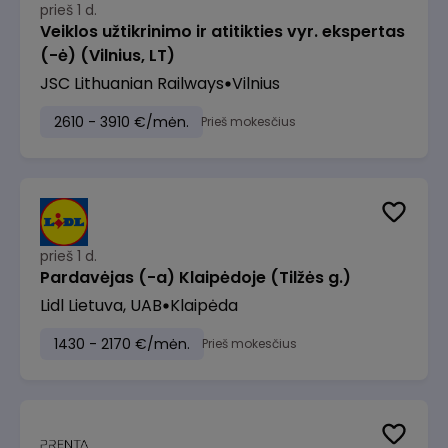
prieš 1 d.
Veiklos užtikrinimo ir atitikties vyr. ekspertas
(-ė) (Vilnius, LT)
JSC Lithuanian Railways
Vilnius
2610 - 3910 €/mėn.
Prieš mokesčius
prieš 1 d.
Pardavėjas (-a) Klaipėdoje (Tilžės g.)
Lidl Lietuva, UAB
Klaipėda
1430 - 2170 €/mėn.
Prieš mokesčius