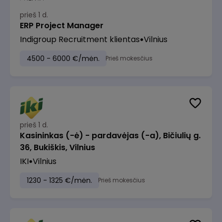
prieš 1 d.
ERP Project Manager
Indigroup Recruitment klientas
Vilnius
4500 - 6000 €/mėn.
Prieš mokesčius
prieš 1 d.
Kasininkas (-ė) - pardavėjas (-a), Bičiulių g.
36, Bukiškis, Vilnius
IKI
Vilnius
1230 - 1325 €/mėn.
Prieš mokesčius