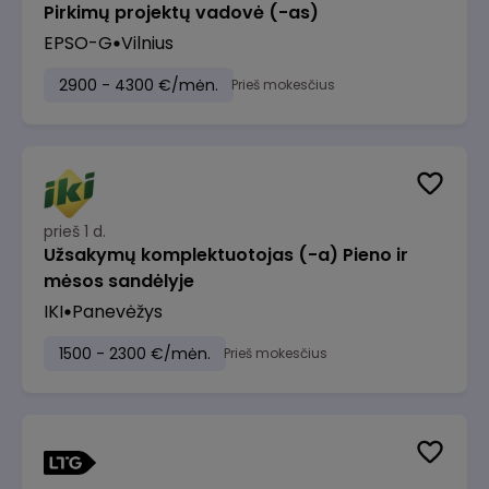
Pirkimų projektų vadovė (-as)
EPSO-G
Vilnius
2900 - 4300 €/mėn.
Prieš mokesčius
prieš 1 d.
Užsakymų komplektuotojas (-a) Pieno ir
mėsos sandėlyje
IKI
Panevėžys
1500 - 2300 €/mėn.
Prieš mokesčius