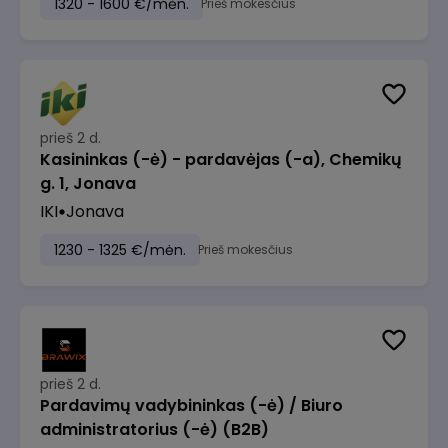
1320 - 1600 €/mėn.
Prieš mokesčius
prieš 2 d.
Kasininkas (-ė) - pardavėjas (-a), Chemikų
g. 1, Jonava
IKI
Jonava
1230 - 1325 €/mėn.
Prieš mokesčius
prieš 2 d.
Pardavimų vadybininkas (-ė) / Biuro
administratorius (-ė) (B2B)