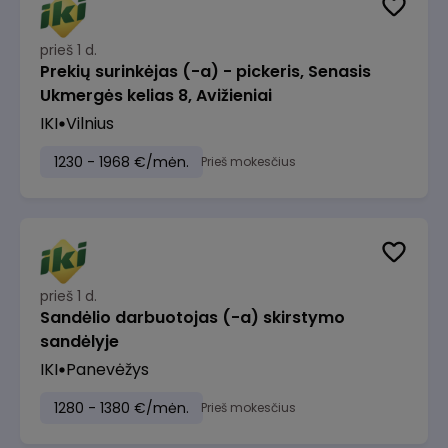
prieš 1 d.
Prekių surinkėjas (-a) - pickeris, Senasis
Ukmergės kelias 8, Avižieniai
IKI
Vilnius
1230 - 1968 €/mėn.
Prieš mokesčius
prieš 1 d.
Sandėlio darbuotojas (-a) skirstymo
sandėlyje
IKI
Panevėžys
1280 - 1380 €/mėn.
Prieš mokesčius