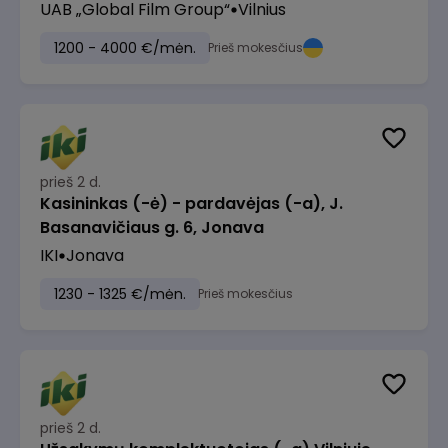
UAB „Global Film Group“
Vilnius
1200 - 4000 €/mėn.
Prieš mokesčius
prieš 2 d.
Kasininkas (-ė) - pardavėjas (-a), J.
Basanavičiaus g. 6, Jonava
IKI
Jonava
1230 - 1325 €/mėn.
Prieš mokesčius
prieš 2 d.