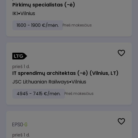
Pirkimų specialistas (-ė)
IKI
Vilnius
1600 - 1900 €/mėn.
Prieš mokesčius
prieš 1 d.
IT sprendimų architektas (-ė) (Vilnius, LT)
JSC Lithuanian Railways
Vilnius
4945 - 7415 €/mėn.
Prieš mokesčius
prieš 1 d.