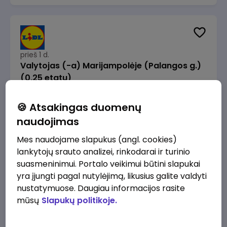
prieš 1 d.
Valytojas (-a) Marijampolėje (Palangos g.)
(0,25 etatu)
Lidl Lietuva, UAB
Marijampolė
🍪 Atsakingas duomenų
289 - 337 €/mėn.
Prieš mokesčius
naudojimas
Mes naudojame slapukus (angl. cookies)
lankytojų srauto analizei, rinkodarai ir turinio
suasmeninimui. Portalo veikimui būtini slapukai
yra įjungti pagal nutylėjimą, likusius galite valdyti
prieš 1 d.
nustatymuose. Daugiau informacijos rasite
Talent Development Project Manager (fixed
mūsų
Slapukų politikoje.
term - 1.5 years)
Lidl Lietuva, UAB
Vilnius