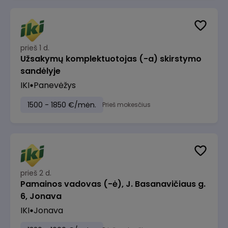
prieš 1 d.
Užsakymų komplektuotojas (-a) skirstymo
sandėlyje
IKI
Panevėžys
1500 - 1850 €/mėn.
Prieš mokesčius
prieš 2 d.
Pamainos vadovas (-ė), J. Basanavičiaus g.
6, Jonava
IKI
Jonava