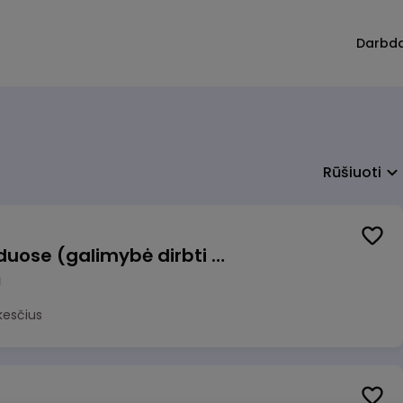
Darbd
Rūšiuoti
Krovėjas (-a) Ringauduose (galimybė dirbti nepilnu etatu)
a
kesčius