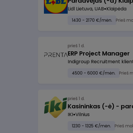
Pardavėjas (-a) Klaip
Lidl Lietuva, UAB
Klaipėda
1430 - 2170 €/mėn.
Prieš m
prieš 1 d.
ERP Project Manager
Indigroup Recruitment klien
4500 - 6000 €/mėn.
Prieš 
prieš 1 d.
IKI
Vilnius
1230 - 1325 €/mėn.
Prieš mo