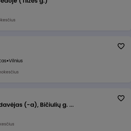
ėdoje (Tilžės g.)
okesčius
tas
Vilnius
mokesčius
Kasininkas (-ė) - pardavėjas (-a), Bičiulių g. 36, Bukiškis, Vilnius
kesčius