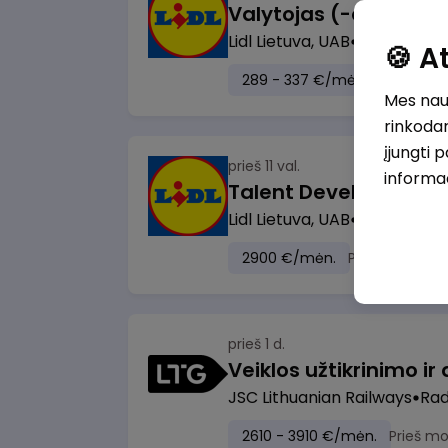
Lidl Lietuva, UAB
Marijampol
🍪 
289 - 337 €/mėn.
Prieš mok
Mes naud
rinkodar
įjungti 
prieš 11 val.
informa
Lidl Lietuva, UAB
Vilnius
2900 €/mėn.
Prieš mokesči
prieš 1 d.
JSC Lithuanian Railways
Radv
2610 - 3910 €/mėn.
Prieš m