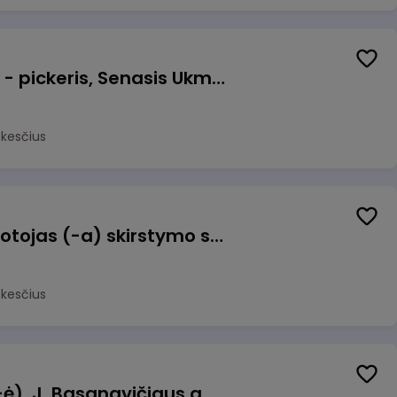
Prekių surinkėjas (-a) - pickeris, Senasis Ukmergės kelias 8, Avižieniai
okesčius
Užsakymų komplektuotojas (-a) skirstymo sandėlyje
okesčius
Pamainos vadovas (-ė), J. Basanavičiaus g. 6, Jonava