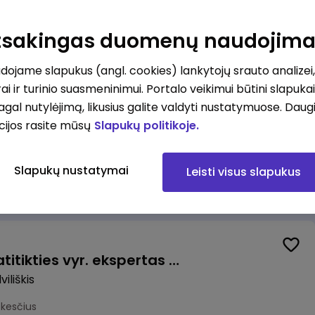
Valytojas (-a) Marijampolėje (Palangos g.) (0,25 etatu)
ė
Atsakingas duomenų naudojim
esčius
ojame slapukus (angl. cookies) lankytojų srauto analizei,
ai ir turinio suasmeninimui. Portalo veikimui būtini slapuka
pagal nutylėjimą, likusius galite valdyti nustatymuose. Daug
cijos rasite mūsų
Slapukų politikoje.
Talent Development Project Manager (fixed term - 1.5 years)
Slapukų nustatymai
Leisti visus slapukus
us
Veiklos užtikrinimo ir atitikties vyr. ekspertas (-ė) (Radviliškis) (Radviliškis, LT)
iliškis
okesčius