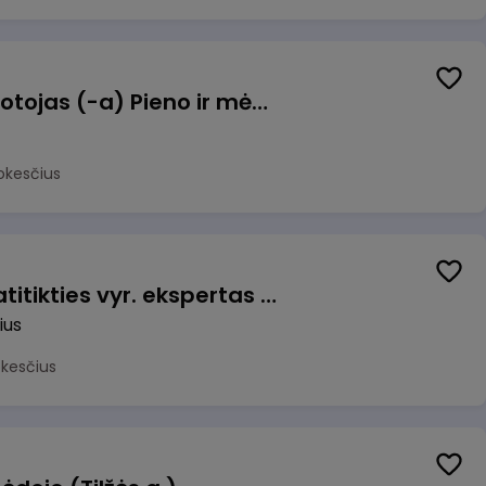
Užsakymų komplektuotojas (-a) Pieno ir mėsos sandėlyje
okesčius
Veiklos užtikrinimo ir atitikties vyr. ekspertas (-ė) (Vilnius, LT)
ius
okesčius