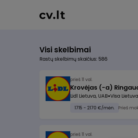
Visi skelbimai
Rastų skelbimų skaičius: 586
prieš 11 val.
Lidl Lietuva, UAB
Visa Lietuv
1715 - 2170 €/mėn.
Prieš mo
prieš 11 val.