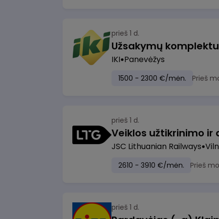
prieš 1 d.
IKI
Panevėžys
1500 - 2300 €/mėn.
Prieš m
prieš 1 d.
JSC Lithuanian Railways
Viln
2610 - 3910 €/mėn.
Prieš m
prieš 1 d.