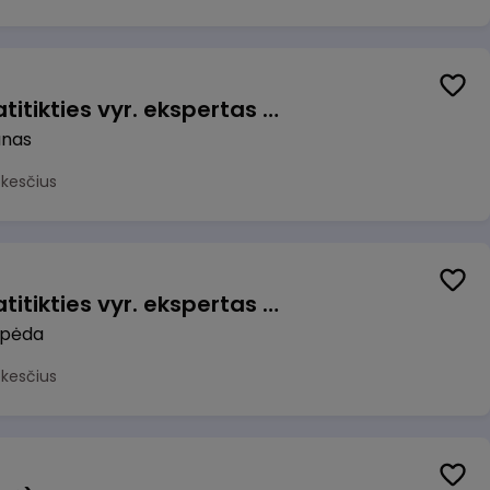
Veiklos užtikrinimo ir atitikties vyr. ekspertas (-ė) (Kaunas) (Kaunas, LT)
unas
okesčius
Veiklos užtikrinimo ir atitikties vyr. ekspertas (-ė) (Klaipėda) (Klaipėda, LT)
ipėda
okesčius