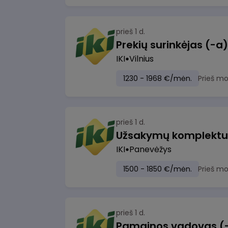
prieš 1 d.
IKI
Vilnius
1230 - 1968 €/mėn.
Prieš m
prieš 1 d.
IKI
Panevėžys
1500 - 1850 €/mėn.
Prieš m
prieš 1 d.