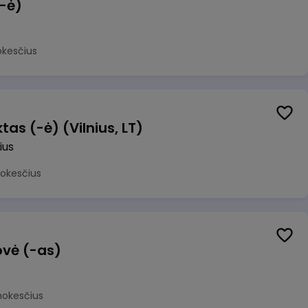
(-ė)
okesčius
as (-ė) (Vilnius, LT)
ius
mokesčius
ovė (-as)
mokesčius