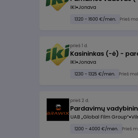
IKI
Jonava
1320 - 1600 €/mėn.
Prieš m
prieš 1 d.
IKI
Jonava
1230 - 1325 €/mėn.
Prieš mo
prieš 2 d.
UAB „Global Film Group“
Vil
1200 - 4000 €/mėn.
Prieš m