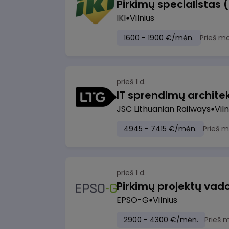
Pirkimų specialistas 
IKI
Vilnius
1600 - 1900 €/mėn.
Prieš m
prieš 1 d.
IT sprendimų architekt
JSC Lithuanian Railways
Viln
4945 - 7415 €/mėn.
Prieš 
prieš 1 d.
Pirkimų projektų vad
EPSO-G
Vilnius
2900 - 4300 €/mėn.
Prieš 