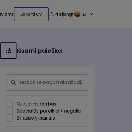
aviams
Sukurti CV
Prisijungti
LT
Išsami paieška
Nuotolinis darbas
Specialūs poreikiai / negalia
Вітаємо українців