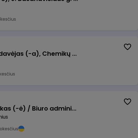
okesčius
Kasininkas (-ė) - pardavėjas (-a), Chemikų g. 1, Jonava
kesčius
Pardavimų vadybininkas (-ė) / Biuro administratorius (-ė) (B2B)
nius
okesčius