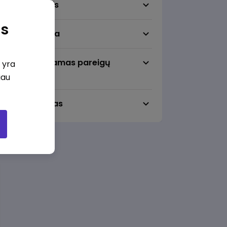
Darbo sritis
as
Darbo vieta
Pageidaujamas pareigų
i yra
lygmuo
iau
Darbo laikas