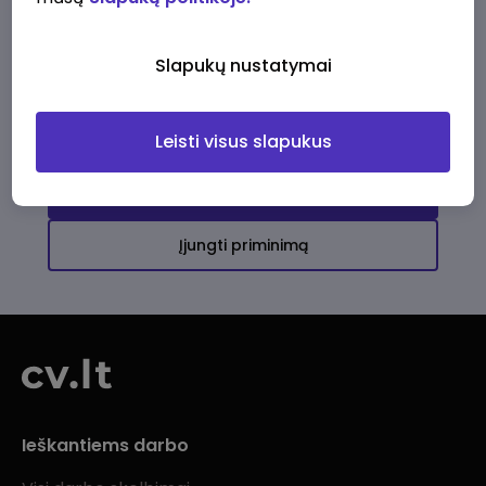
Ši įmonė kol kas neturi aktyvių
darbo pasiūlymų
Slapukų nustatymai
Daugiau darbo pasiūlymų jums!
Leisti visus slapukus
Žiūrėti visus skelbimus
Įjungti priminimą
Ieškantiems darbo