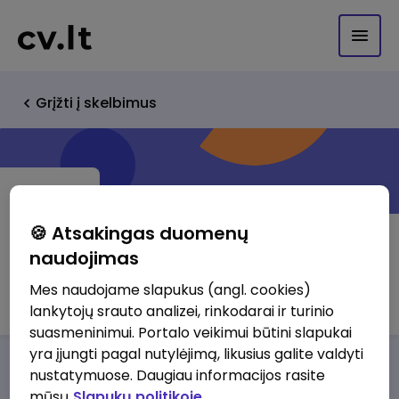
Grįžti į skelbimus
🍪 Atsakingas duomenų
naudojimas
Kontrakta, UAB
Mes naudojame slapukus (angl. cookies)
lankytojų srauto analizei, rinkodarai ir turinio
suasmeninimui. Portalo veikimui būtini slapukai
yra įjungti pagal nutylėjimą, likusius galite valdyti
Darbo pasiūlymai
Apie mus
Privalumai
nustatymuose. Daugiau informacijos rasite
mūsų
Slapukų politikoje.