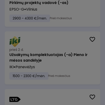
Pirkimų projektų vadovė (-as)
EPSO-G
Vilnius
2900 - 4300 €/mėn.
Prieš mokesčius
prieš 2 d.
Užsakymų komplektuotojas (-a) Pieno ir
mėsos sandėlyje
IKI
Panevėžys
1500 - 2300 €/mėn.
Prieš mokesčius