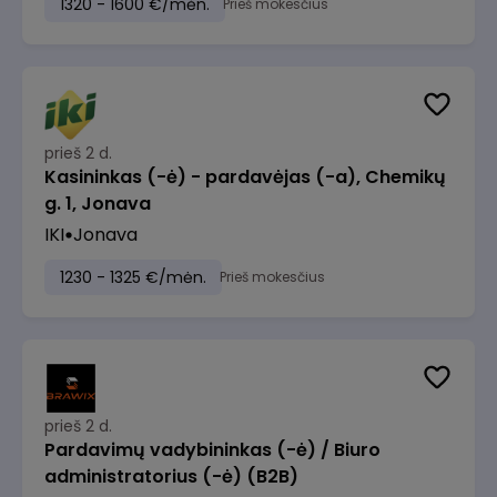
1320 - 1600 €/mėn.
Prieš mokesčius
prieš 2 d.
Kasininkas (-ė) - pardavėjas (-a), Chemikų
g. 1, Jonava
IKI
Jonava
1230 - 1325 €/mėn.
Prieš mokesčius
prieš 2 d.
Pardavimų vadybininkas (-ė) / Biuro
administratorius (-ė) (B2B)