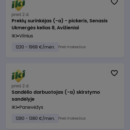
prieš 2 d.
Prekių surinkėjas (-a) - pickeris, Senasis
Ukmergės kelias 8, Avižieniai
IKI
Vilnius
1230 - 1968 €/mėn.
Prieš mokesčius
prieš 2 d.
Sandėlio darbuotojas (-a) skirstymo
sandėlyje
IKI
Panevėžys
1280 - 1380 €/mėn.
Prieš mokesčius