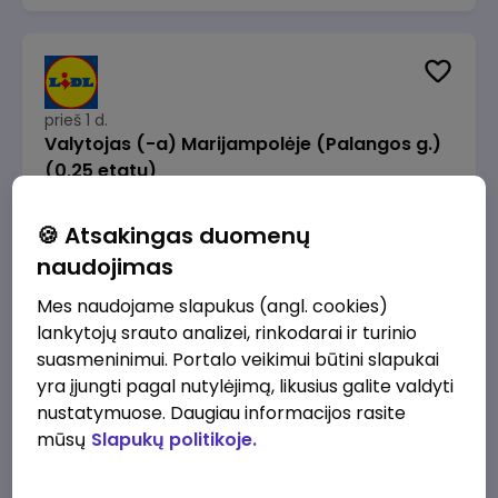
prieš 1 d.
Valytojas (-a) Marijampolėje (Palangos g.)
(0,25 etatu)
Lidl Lietuva, UAB
Marijampolė
🍪 Atsakingas duomenų
289 - 337 €/mėn.
Prieš mokesčius
naudojimas
Mes naudojame slapukus (angl. cookies)
lankytojų srauto analizei, rinkodarai ir turinio
suasmeninimui. Portalo veikimui būtini slapukai
yra įjungti pagal nutylėjimą, likusius galite valdyti
prieš 1 d.
nustatymuose. Daugiau informacijos rasite
Talent Development Project Manager (fixed
mūsų
Slapukų politikoje.
term - 1.5 years)
Lidl Lietuva, UAB
Vilnius