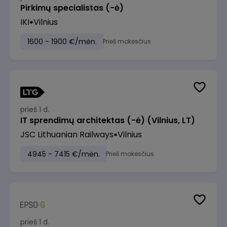
Pirkimų specialistas (-ė)
IKI
Vilnius
1600 - 1900 €/mėn.
Prieš mokesčius
prieš 1 d.
IT sprendimų architektas (-ė) (Vilnius, LT)
JSC Lithuanian Railways
Vilnius
4945 - 7415 €/mėn.
Prieš mokesčius
prieš 1 d.