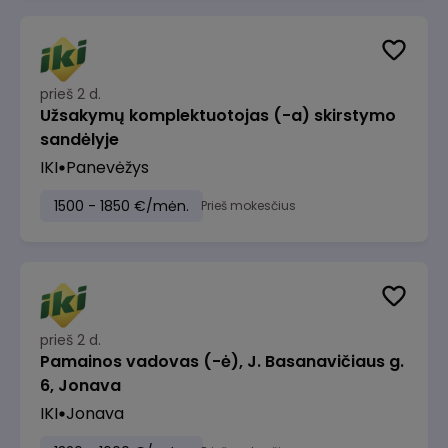
prieš 2 d.
Užsakymų komplektuotojas (-a) skirstymo
sandėlyje
IKI
Panevėžys
1500 - 1850 €/mėn.
Prieš mokesčius
prieš 2 d.
Pamainos vadovas (-ė), J. Basanavičiaus g.
6, Jonava
IKI
Jonava