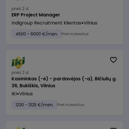
prieš 2 d.
ERP Project Manager
Indigroup Recruitment klientas
Vilnius
4500 - 6000 €/mėn.
Prieš mokesčius
prieš 2 d.
Kasininkas (-ė) - pardavėjas (-a), Bičiulių g.
36, Bukiškis, Vilnius
IKI
Vilnius
1230 - 1325 €/mėn.
Prieš mokesčius