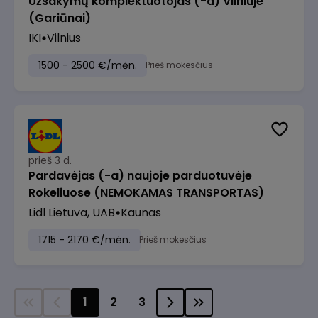
Užsakymų komplektuotojas (-a) Vilniuje
(Gariūnai)
IKI
Vilnius
1500 - 2500 €/mėn.
Prieš mokesčius
prieš 3 d.
Pardavėjas (-a) naujoje parduotuvėje
Rokeliuose (NEMOKAMAS TRANSPORTAS)
Lidl Lietuva, UAB
Kaunas
1715 - 2170 €/mėn.
Prieš mokesčius
1
2
3