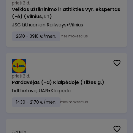
prieš 2 d.
Veiklos užtikrinimo ir atitikties vyr. ekspertas
(-ė) (Vilnius, LT)
JSC Lithuanian Railways
Vilnius
2610 - 3910 €/mėn.
Prieš mokesčius
prieš 2 d.
Pardavėjas (-a) Klaipėdoje (Tilžės g.)
Lidl Lietuva, UAB
Klaipėda
1430 - 2170 €/mėn.
Prieš mokesčius