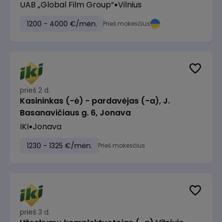
UAB „Global Film Group“
Vilnius
1200 - 4000 €/mėn.
Prieš mokesčius
prieš 2 d.
Kasininkas (-ė) - pardavėjas (-a), J.
Basanavičiaus g. 6, Jonava
IKI
Jonava
1230 - 1325 €/mėn.
Prieš mokesčius
prieš 3 d.