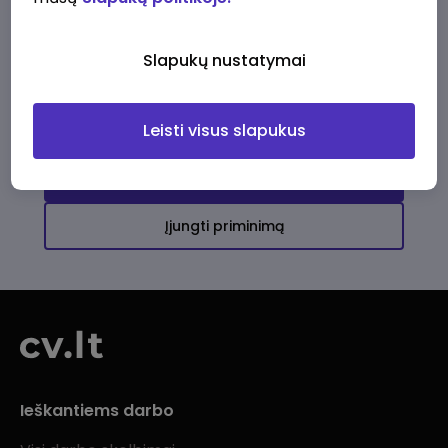
Ši įmonė kol kas neturi aktyvių
darbo pasiūlymų
Slapukų nustatymai
Daugiau darbo pasiūlymų jums!
Leisti visus slapukus
Žiūrėti visus skelbimus
Įjungti priminimą
Ieškantiems darbo