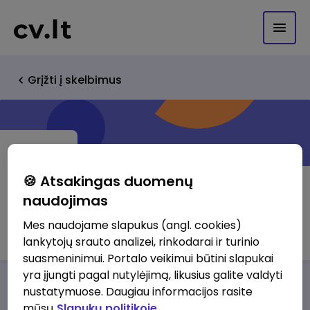
Grįžti į skelbimus
🍪 Atsakingas duomenų
naudojimas
Krekenavos agrofirma, UAB
Mes naudojame slapukus (angl. cookies)
lankytojų srauto analizei, rinkodarai ir turinio
suasmeninimui. Portalo veikimui būtini slapukai
yra įjungti pagal nutylėjimą, likusius galite valdyti
Darbo pasiūlymai
Apie mus
Privalumai
nustatymuose. Daugiau informacijos rasite
mūsų
Slapukų politikoje.