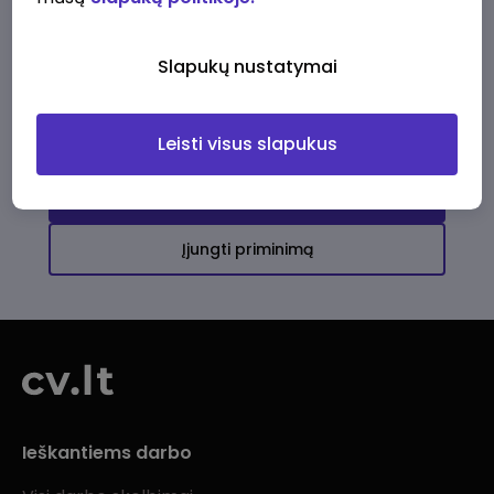
Ši įmonė kol kas neturi aktyvių
darbo pasiūlymų
Slapukų nustatymai
Daugiau darbo pasiūlymų jums!
Leisti visus slapukus
Žiūrėti visus skelbimus
Įjungti priminimą
Ieškantiems darbo