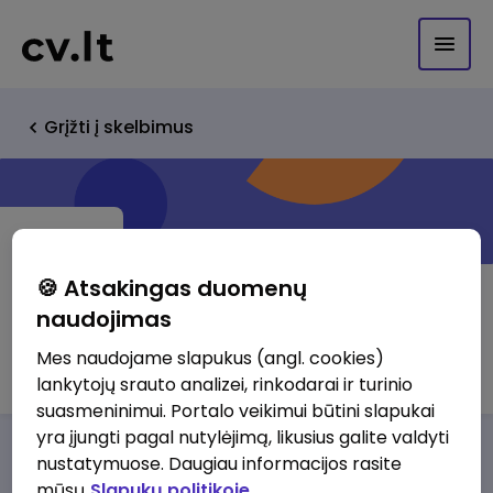
Grįžti į skelbimus
🍪 Atsakingas duomenų
naudojimas
Larisa Lucun
Mes naudojame slapukus (angl. cookies)
lankytojų srauto analizei, rinkodarai ir turinio
suasmeninimui. Portalo veikimui būtini slapukai
yra įjungti pagal nutylėjimą, likusius galite valdyti
Darbo pasiūlymai
Apie mus
Privalumai
nustatymuose. Daugiau informacijos rasite
mūsų
Slapukų politikoje.