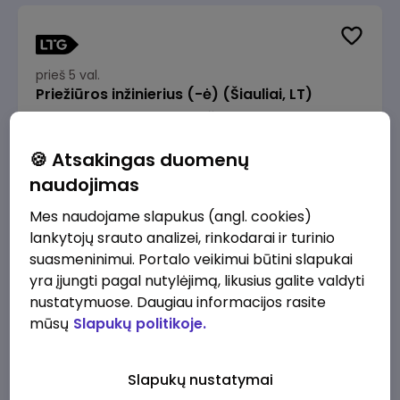
prieš 5 val.
Priežiūros inžinierius (-ė) (Šiauliai, LT)
JSC Lithuanian Railways
Šiauliai
1900 - 2850 €/mėn.
Prieš mokesčius
🍪 Atsakingas duomenų
naudojimas
Mes naudojame slapukus (angl. cookies)
lankytojų srauto analizei, rinkodarai ir turinio
suasmeninimui. Portalo veikimui būtini slapukai
prieš 5 val.
yra įjungti pagal nutylėjimą, likusius galite valdyti
IT analitikas (-ė) (Vilnius, LT)
nustatymuose. Daugiau informacijos rasite
JSC Lithuanian Railways
Vilnius
mūsų
Slapukų politikoje.
2980 - 4470 €/mėn.
Prieš mokesčius
Slapukų nustatymai