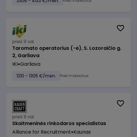
3306 - 4133 €/mėn.
Prieš mokesčius
prieš 9 val.
Taromato operatorius (-ė), S. Lozoraičio g.
2, Garliava
IKI
Garliava
1210 - 1305 €/mėn.
Prieš mokesčius
prieš 9 val.
Skaitmeninės rinkodaros specialistas
Alliance for Recruitment
Kaunas