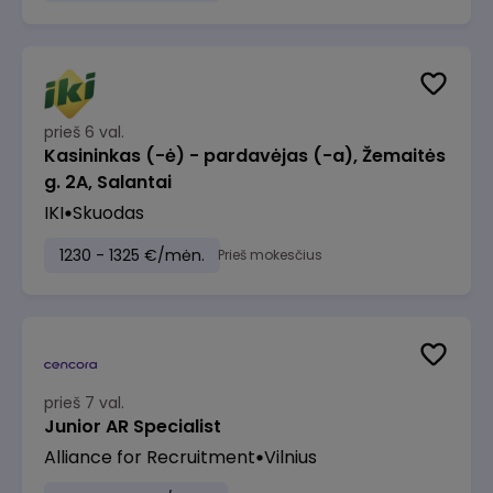
prieš 6 val.
Kasininkas (-ė) - pardavėjas (-a), Žemaitės
g. 2A, Salantai
IKI
Skuodas
1230 - 1325 €/mėn.
Prieš mokesčius
prieš 7 val.
Junior AR Specialist
Alliance for Recruitment
Vilnius