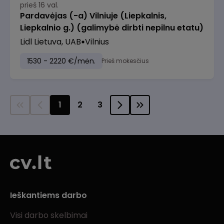
prieš 16 val.
Pardavėjas (-a) Vilniuje (Liepkalnis,
Liepkalnio g.) (galimybė dirbti nepilnu etatu)
Lidl Lietuva, UAB
Vilnius
1530 - 2220 €/mėn.
Prieš mokesčius
1
2
3
Ieškantiems darbo
Visi darbo skelbimai