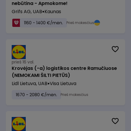
nebūtina - Apmokome!
Grifs AG, UAB
Kaunas
1160 - 1400 €/mėn.
Prieš mokesčius
prieš 16 val.
Krovėjas (-a) logistikos centre Ramučiuose
(NEMOKAMI ŠILTI PIETŪS)
Lidl Lietuva, UAB
Visa Lietuva
1670 - 2080 €/mėn.
Prieš mokesčius