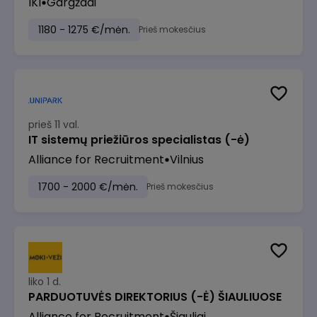
IKI
Gargždai
1180 - 1275 €/mėn.
Prieš mokesčius
prieš 11 val.
IT sistemų priežiūros specialistas (-ė)
Alliance for Recruitment
Vilnius
1700 - 2000 €/mėn.
Prieš mokesčius
liko 1 d.
PARDUOTUVĖS DIREKTORIUS (-Ė) ŠIAULIUOSE
Alliance for Recruitment
Šiauliai