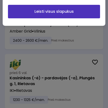
Leisti visus slapukus
prieš 5 val.
Turto apskaitos vadybininkė (-as)
Amber Grid
Vilnius
2400 - 2600 €/mėn.
Prieš mokesčius
prieš 6 val.
Kasininkas (-ė) - pardavėjas (-a), Plungės
g. 1, Rietavas
IKI
Rietavas
1230 - 1325 €/mėn.
Prieš mokesčius