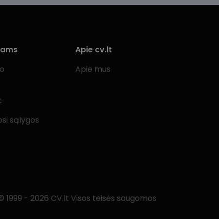
iams
Apie cv.lt
bo
Apie mus
t
si sąlygos
© 1999 - 2026 CV.lt Visos teisės saugomos