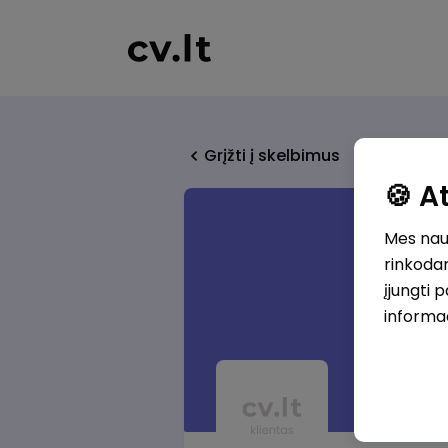
Grįžti į skelbimus
🍪 
Mes naud
rinkodar
įjungti 
informa