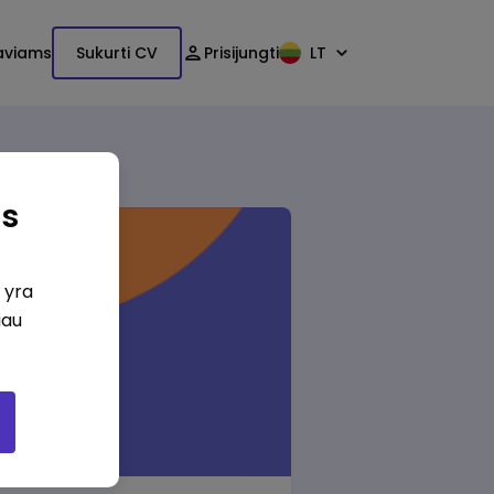
aviams
Sukurti CV
Prisijungti
LT
as
i yra
iau