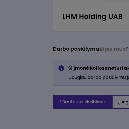
LHM Holding UAB
Darbo pasiūlymai
Apie mus
P
Ši įmonė kol kas neturi 
Daugiau darbo pasiūlymų 
Žiūrėti visus skelbimus
Įjung