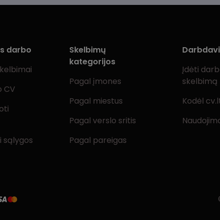
ms darbo
Skelbimų
Darbdav
kategorijos
skelbimai
Įdėti dar
Pagal įmones
skelbimą
o CV
Pagal miestus
Kodėl cv.l
oti
Pagal verslo sritis
Naudojimo
i sąlygos
Pagal pareigas