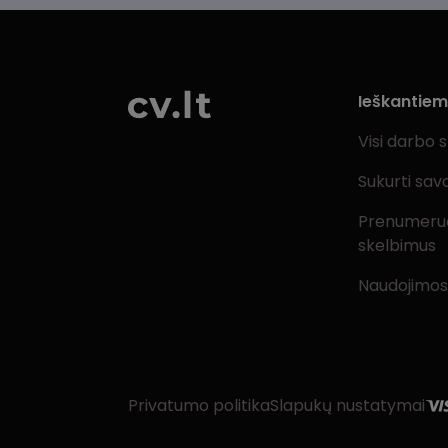
Ieškantie
Visi darbo 
Sukurti sav
Prenumeru
skelbimus
Naudojimos
Privatumo politika
Slapukų nustatymai