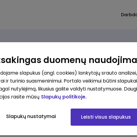
Darbd
Atsakingas duomenų naudojim
ojame slapukus (angl. cookies) lankytojų srauto analizei,
ai ir turinio suasmeninimui. Portalo veikimui būtini slapuka
pagal nutylėjimą, likusius galite valdyti nustatymuose. Daug
cijos rasite mūsų
Slapukų politikoje.
Slapukų nustatymai
Leisti visus slapukus