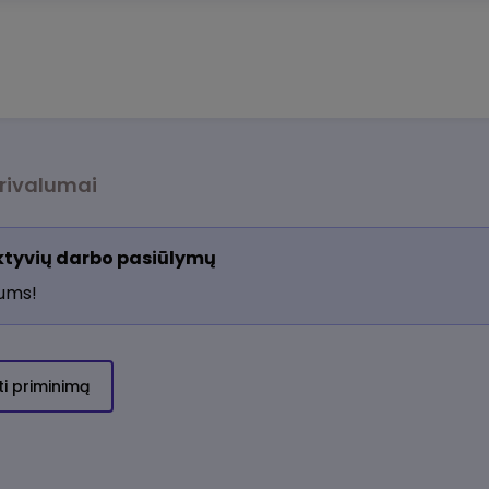
rivalumai
aktyvių darbo pasiūlymų
jums!
ti priminimą