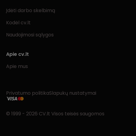
Įdėti darbo skelbimą
Kodėl cv.lt
Naudojimosi sąlygos
Apie cv.lt
Apie mus
Privatumo politika
Slapukų nustatymai
© 1999 - 2026 CV.lt Visos teisės saugomos