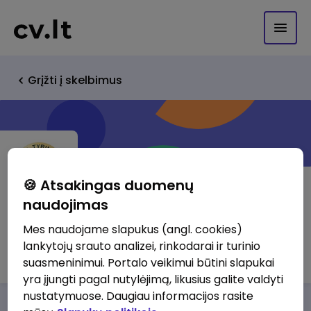
Grįžti į skelbimus
🍪 Atsakingas duomenų
naudojimas
Lietuvos Respublikos specialiųjų
Mes naudojame slapukus (angl. cookies)
lankytojų srauto analizei, rinkodarai ir turinio
tyrimų tarnyba
suasmeninimui. Portalo veikimui būtini slapukai
yra įjungti pagal nutylėjimą, likusius galite valdyti
nustatymuose. Daugiau informacijos rasite