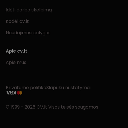
Įdėti darbo skelbimą
Kodėl cv.lt
Naudojimosi sąlygos
Apie cv.lt
Apie mus
Privatumo politika
Slapukų nustatymai
© 1999 - 2026 CV.lt Visos teisės saugomos