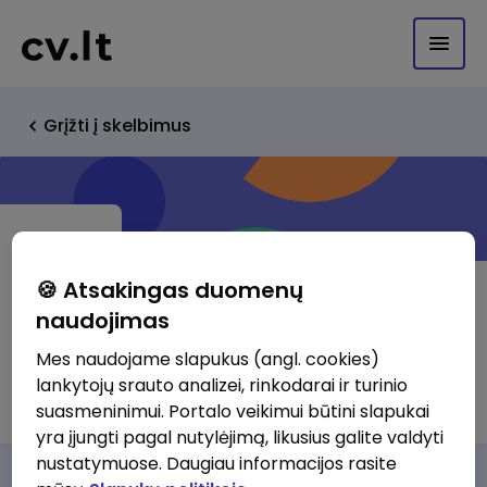
Grįžti į skelbimus
🍪 Atsakingas duomenų
naudojimas
Lietuvos sveikata UAB
Mes naudojame slapukus (angl. cookies)
lankytojų srauto analizei, rinkodarai ir turinio
http://www.lsveikata.lt
suasmeninimui. Portalo veikimui būtini slapukai
yra įjungti pagal nutylėjimą, likusius galite valdyti
nustatymuose. Daugiau informacijos rasite