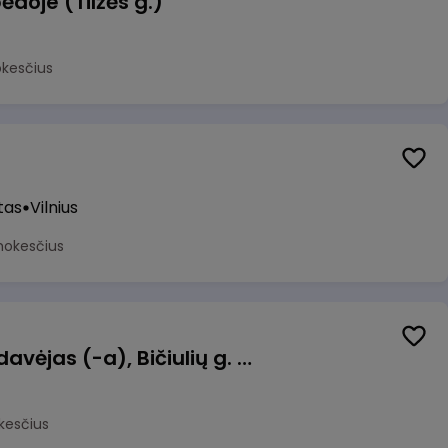
ėdoje (Tilžės g.)
okesčius
tas
Vilnius
mokesčius
Kasininkas (-ė) - pardavėjas (-a), Bičiulių g. 36, Bukiškis, Vilnius
kesčius