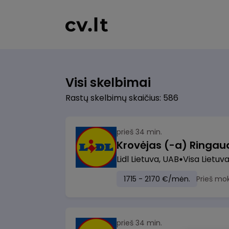
Visi skelbimai
Rastų skelbimų skaičius: 586
prieš 34 min.
Lidl Lietuva, UAB
Visa Lietuv
1715 - 2170 €/mėn.
Prieš mo
prieš 34 min.