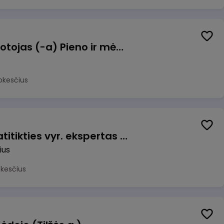
Užsakymų komplektuotojas (-a) Pieno ir mėsos sandėlyje
okesčius
Veiklos užtikrinimo ir atitikties vyr. ekspertas (-ė) (Vilnius, LT)
ius
okesčius