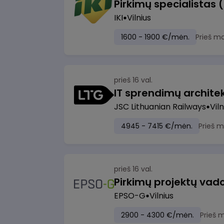
Pirkimų specialistas 
IKI
Vilnius
1600 - 1900 €/mėn.
Prieš m
prieš 16 val.
IT sprendimų architekt
JSC Lithuanian Railways
Viln
4945 - 7415 €/mėn.
Prieš 
prieš 16 val.
Pirkimų projektų vad
EPSO-G
Vilnius
2900 - 4300 €/mėn.
Prieš 