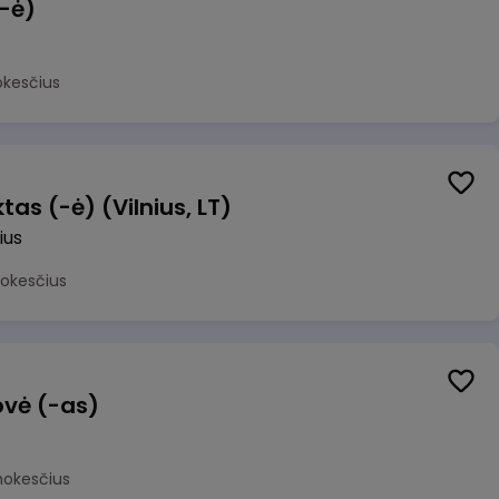
(-ė)
okesčius
as (-ė) (Vilnius, LT)
ius
mokesčius
ovė (-as)
mokesčius