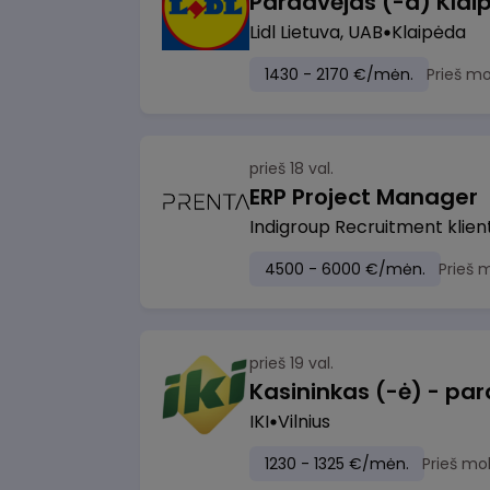
Pardavėjas (-a) Klaip
Lidl Lietuva, UAB
Klaipėda
1430 - 2170 €/mėn.
Prieš m
prieš 18 val.
ERP Project Manager
Indigroup Recruitment klien
4500 - 6000 €/mėn.
Prieš 
prieš 19 val.
IKI
Vilnius
1230 - 1325 €/mėn.
Prieš mo