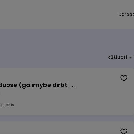
Darbd
Rūšiuoti
Krovėjas (-a) Ringauduose (galimybė dirbti nepilnu etatu)
a
kesčius