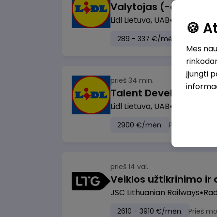
Lidl Lietuva, UAB
Marijampol
🍪 
289 - 337 €/mėn.
Prieš mok
Mes naud
rinkodar
įjungti 
prieš 34 min.
informa
Lidl Lietuva, UAB
Vilnius
2900 €/mėn.
Prieš mokesči
prieš 14 val.
JSC Lithuanian Railways
Radv
2610 - 3910 €/mėn.
Prieš m