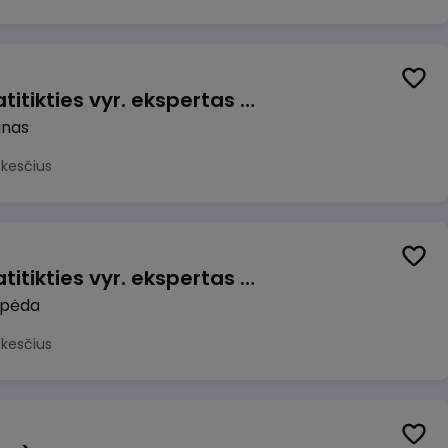
Veiklos užtikrinimo ir atitikties vyr. ekspertas (-ė) (Kaunas) (Kaunas, LT)
unas
okesčius
Veiklos užtikrinimo ir atitikties vyr. ekspertas (-ė) (Klaipėda) (Klaipėda, LT)
ipėda
okesčius