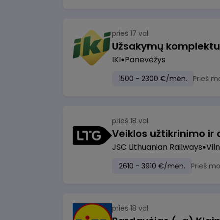
prieš 17 val.
IKI
Panevėžys
1500 - 2300 €/mėn.
Prieš m
prieš 18 val.
JSC Lithuanian Railways
Viln
2610 - 3910 €/mėn.
Prieš m
prieš 18 val.