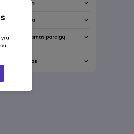
Darbo sritis
as
Darbo vieta
Pageidaujamas pareigų
i yra
lygmuo
iau
Darbo laikas