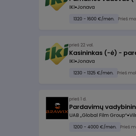
IKI
Jonava
1320 - 1600 €/mėn.
Prieš m
prieš 22 val.
IKI
Jonava
1230 - 1325 €/mėn.
Prieš mo
prieš 1 d.
UAB „Global Film Group“
Vil
1200 - 4000 €/mėn.
Prieš m