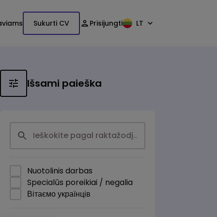
aviams
Sukurti CV
Prisijungti
LT
Išsami paieška
Nuotolinis darbas
Specialūs poreikiai / negalia
Вітаємо українців