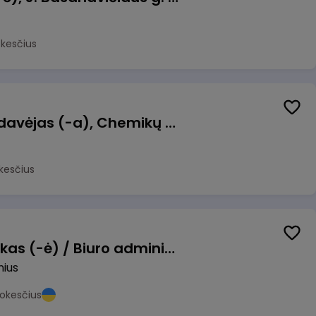
okesčius
Kasininkas (-ė) - pardavėjas (-a), Chemikų g. 1, Jonava
kesčius
Pardavimų vadybininkas (-ė) / Biuro administratorius (-ė) (B2B)
nius
okesčius