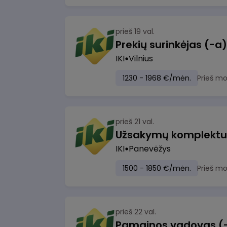
prieš 19 val.
IKI
Vilnius
1230 - 1968 €/mėn.
Prieš m
prieš 21 val.
IKI
Panevėžys
1500 - 1850 €/mėn.
Prieš m
prieš 22 val.