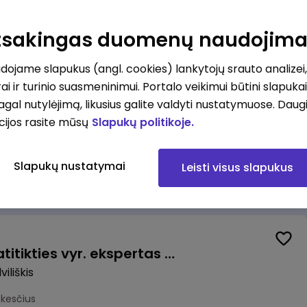
Valytojas (-a) Marijampolėje (Palangos g.) (0,25 etatu)
ė
Atsakingas duomenų naudojim
esčius
ojame slapukus (angl. cookies) lankytojų srauto analizei,
ai ir turinio suasmeninimui. Portalo veikimui būtini slapuka
pagal nutylėjimą, likusius galite valdyti nustatymuose. Daug
cijos rasite mūsų
Slapukų politikoje.
Talent Development Project Manager (fixed term - 1.5 years)
Slapukų nustatymai
Leisti visus slapukus
us
Veiklos užtikrinimo ir atitikties vyr. ekspertas (-ė) (Radviliškis) (Radviliškis, LT)
iliškis
okesčius