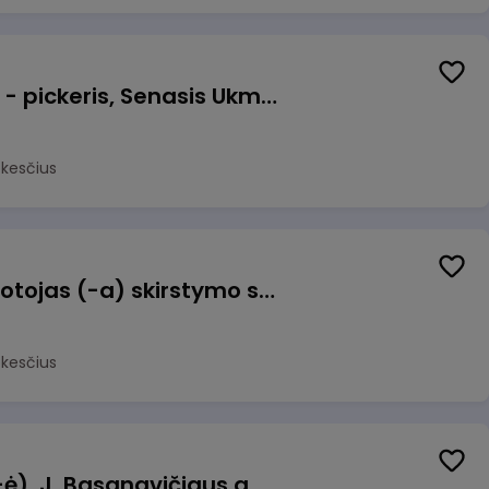
Prekių surinkėjas (-a) - pickeris, Senasis Ukmergės kelias 8, Avižieniai
okesčius
Užsakymų komplektuotojas (-a) skirstymo sandėlyje
okesčius
Pamainos vadovas (-ė), J. Basanavičiaus g. 6, Jonava