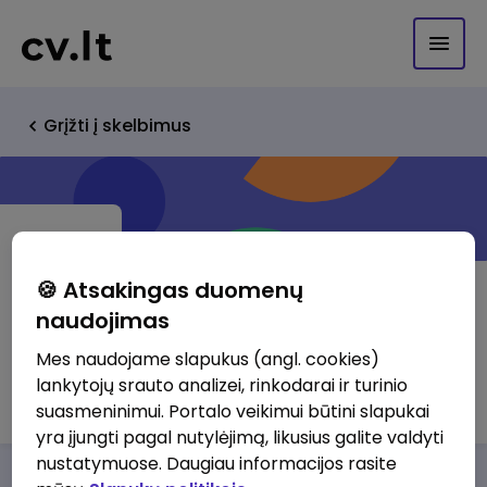
Grįžti į skelbimus
🍪 Atsakingas duomenų
naudojimas
Liregus UAB
Mes naudojame slapukus (angl. cookies)
lankytojų srauto analizei, rinkodarai ir turinio
http://www.liregus.lt
suasmeninimui. Portalo veikimui būtini slapukai
yra įjungti pagal nutylėjimą, likusius galite valdyti
nustatymuose. Daugiau informacijos rasite