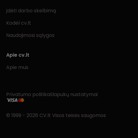
Įdėti darbo skelbimą
Kodėl cv.lt
Naudojimosi sąlygos
Apie cv.lt
Apie mus
Privatumo politika
Slapukų nustatymai
© 1999 - 2026 CV.lt Visos teisės saugomos