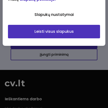
Ši įmonė kol kas neturi aktyvių
darbo pasiūlymų
Slapukų nustatymai
Daugiau darbo pasiūlymų jums!
Leisti visus slapukus
Žiūrėti visus skelbimus
Įjungti priminimą
Ieškantiems darbo