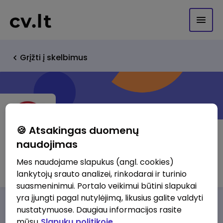
Grįžti į skelbimus
🍪 Atsakingas duomenų
naudojimas
Lutora Tomo Elenbergo, IĮ
Mes naudojame slapukus (angl. cookies)
lankytojų srauto analizei, rinkodarai ir turinio
suasmeninimui. Portalo veikimui būtini slapukai
yra įjungti pagal nutylėjimą, likusius galite valdyti
Darbo pasiūlymai
Apie mus
Privalumai
nustatymuose. Daugiau informacijos rasite
mūsų
Slapukų politikoje.