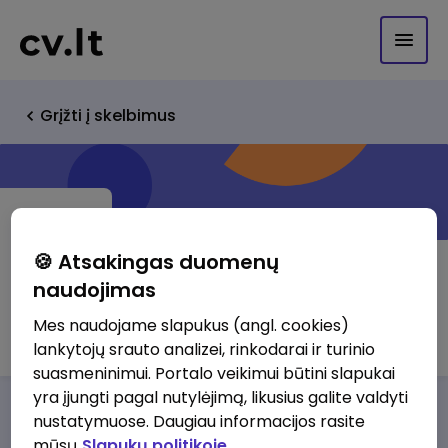
Grįžti į skelbimus
🍪 Atsakingas duomenų
naudojimas
Magneta logistics, UAB
Mes naudojame slapukus (angl. cookies)
lankytojų srauto analizei, rinkodarai ir turinio
suasmeninimui. Portalo veikimui būtini slapukai
yra įjungti pagal nutylėjimą, likusius galite valdyti
Darbo pasiūlymai
Apie mus
Privalumai
nustatymuose. Daugiau informacijos rasite
mūsų
Slapukų politikoje.