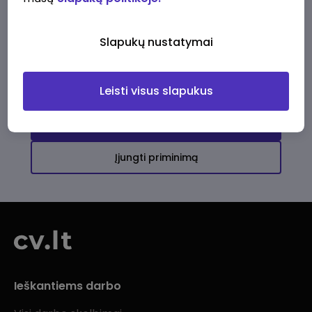
Ši įmonė kol kas neturi aktyvių
darbo pasiūlymų
Slapukų nustatymai
Daugiau darbo pasiūlymų jums!
Leisti visus slapukus
Žiūrėti visus skelbimus
Įjungti priminimą
Ieškantiems darbo