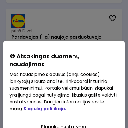
prieš 12 val.
Pardavėjas (-a) naujoje parduotuvėje
Rokeliuose (NEMOKAMAS TRANSPORTAS)
Lidl Lietuva, UAB
Kaunas
🍪 Atsakingas duomenų
1715 - 2170 €/mėn.
Prieš mokesčius
naudojimas
Mes naudojame slapukus (angl. cookies)
lankytojų srauto analizei, rinkodarai ir turinio
suasmeninimui. Portalo veikimui būtini slapukai
yra įjungti pagal nutylėjimą, likusius galite valdyti
prieš 12 val.
nustatymuose. Daugiau informacijos rasite
Darbo užmokesčio buhalteris(ė)
mūsų
Slapukų politikoje.
Alliance for Recruitment
Vilnius
3000 - 3650 €/mėn.
Slapukų nustatymai
Prieš mokesčius