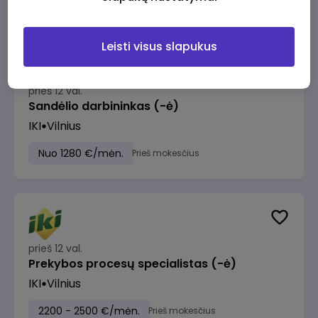
Leisti visus slapukus
prieš 12 val.
Sandėlio darbininkas (-ė)
IKI
Vilnius
Nuo 1280 €/mėn.
Prieš mokesčius
prieš 12 val.
Prekybos procesų specialistas (-ė)
IKI
Vilnius
2200 - 2500 €/mėn.
Prieš mokesčius