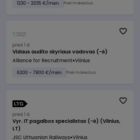
1230 - 2035 €/mėn.
Prieš mokesčius
prieš 1 d.
Vidaus audito skyriaus vadovas (-ė)
Alliance for Recruitment
Vilnius
6200 - 7800 €/mėn.
Prieš mokesčius
prieš 1 d.
Vyr. IT pagalbos specialistas (-ė) (Vilnius,
LT)
JSC Lithuanian Railways
Vilnius