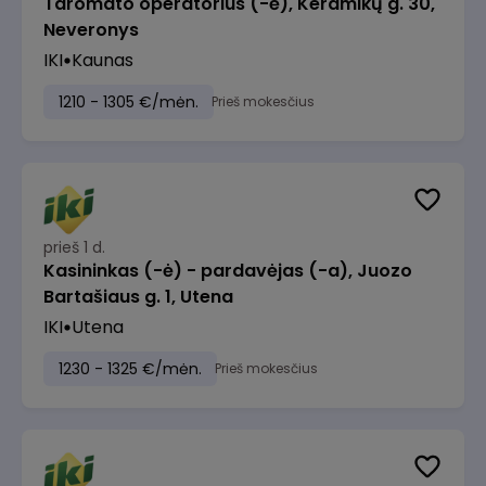
Taromato operatorius (-ė), Keramikų g. 30,
Neveronys
IKI
Kaunas
1210 - 1305 €/mėn.
Prieš mokesčius
prieš 1 d.
Kasininkas (-ė) - pardavėjas (-a), Juozo
Bartašiaus g. 1, Utena
IKI
Utena
1230 - 1325 €/mėn.
Prieš mokesčius