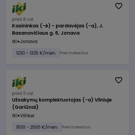
prieš 8 val.
Kasininkas (-ė) - pardavėjas (-a), J.
Basanavičiaus g. 6, Jonava
IKI
Jonava
1230 - 1325 €/mėn.
Prieš mokesčius
prieš 11 val.
Užsakymų komplektuotojas (-a) Vilniuje
(Gariūnai)
IKI
Vilnius
1500 - 2500 €/mėn.
Prieš mokesčius