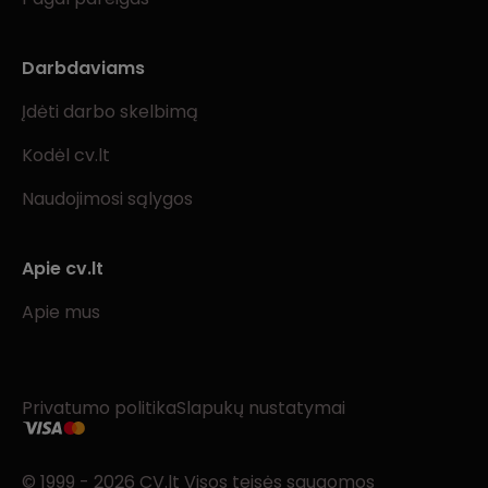
Darbdaviams
Įdėti darbo skelbimą
Kodėl cv.lt
Naudojimosi sąlygos
Apie cv.lt
Apie mus
Privatumo politika
Slapukų nustatymai
© 1999 - 2026 CV.lt Visos teisės saugomos