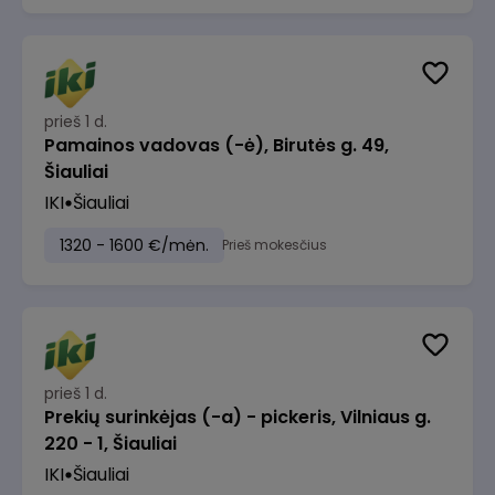
prieš 1 d.
Pamainos vadovas (-ė), Birutės g. 49,
Šiauliai
IKI
Šiauliai
1320 - 1600 €/mėn.
Prieš mokesčius
prieš 1 d.
Prekių surinkėjas (-a) - pickeris, Vilniaus g.
220 - 1, Šiauliai
IKI
Šiauliai