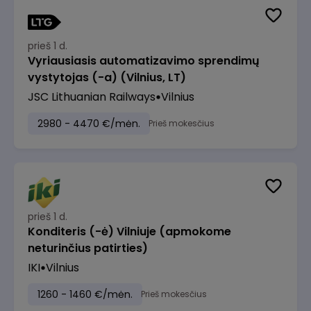
prieš 1 d.
Vyriausiasis automatizavimo sprendimų
vystytojas (-a) (Vilnius, LT)
JSC Lithuanian Railways
Vilnius
2980 - 4470 €/mėn.
Prieš mokesčius
prieš 1 d.
Konditeris (-ė) Vilniuje (apmokome
neturinčius patirties)
IKI
Vilnius
1260 - 1460 €/mėn.
Prieš mokesčius