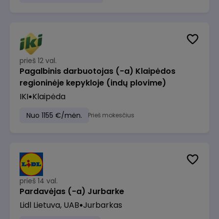
prieš 12 val.
Pagalbinis darbuotojas (-a) Klaipėdos
regioninėje kepykloje (indų plovime)
IKI
Klaipėda
Nuo 1155 €/mėn.
Prieš mokesčius
prieš 14 val.
Pardavėjas (-a) Jurbarke
Lidl Lietuva, UAB
Jurbarkas