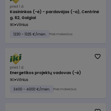
prieš 1 d.
Kasininkas (-ė) - pardavėjas (-a), Centrinė
g. 62, Galgiai
IKI
Vilnius
1230 - 1325 €/mėn.
Prieš mokesčius
prieš 1 d.
Energetikos projektų vadovas (-ė)
IKI
Vilnius
3400 - 4000 €/mėn.
Prieš mokesčius