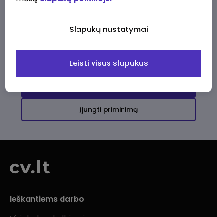
Ši įmonė kol kas neturi aktyvių
darbo pasiūlymų
Slapukų nustatymai
Daugiau darbo pasiūlymų jums!
Leisti visus slapukus
Žiūrėti visus skelbimus
Įjungti priminimą
Ieškantiems darbo