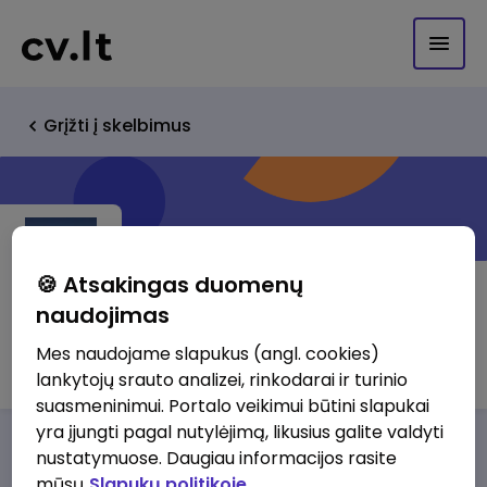
Grįžti į skelbimus
🍪 Atsakingas duomenų
naudojimas
MB "Buhalterės paslaugos"
Mes naudojame slapukus (angl. cookies)
lankytojų srauto analizei, rinkodarai ir turinio
suasmeninimui. Portalo veikimui būtini slapukai
yra įjungti pagal nutylėjimą, likusius galite valdyti
Darbo pasiūlymai
Apie mus
Privalumai
nustatymuose. Daugiau informacijos rasite
mūsų
Slapukų politikoje.