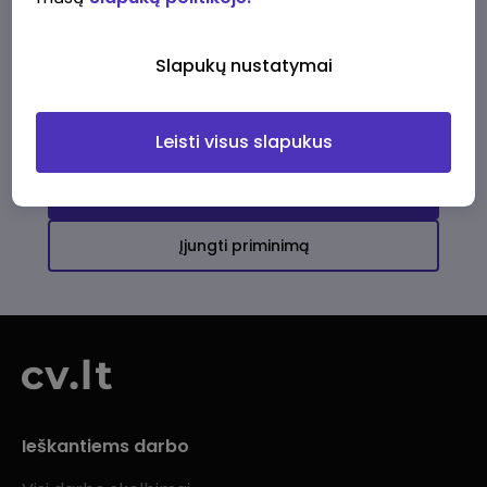
Ši įmonė kol kas neturi aktyvių
darbo pasiūlymų
Slapukų nustatymai
Daugiau darbo pasiūlymų jums!
Leisti visus slapukus
Žiūrėti visus skelbimus
Įjungti priminimą
Ieškantiems darbo