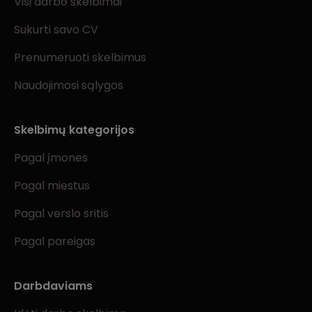
Visi darbo skelbimai
Sukurti savo CV
Prenumeruoti skelbimus
Naudojimosi sąlygos
Skelbimų kategorijos
Pagal įmones
Pagal miestus
Pagal verslo sritis
Pagal pareigas
Darbdaviams