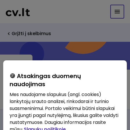
Grįžti į skelbimus
🍪 Atsakingas duomenų
naudojimas
MediCA klinika, UAB
Mes naudojame slapukus (angl. cookies)
lankytojų srauto analizei, rinkodarai ir turinio
suasmeninimui. Portalo veikimui būtini slapukai
yra įjungti pagal nutylėjimą, likusius galite valdyti
Darbo pasiūlymai
Apie mus
Privalumai
nustatymuose. Daugiau informacijos rasite
mūsų
Slapukų politikoje.