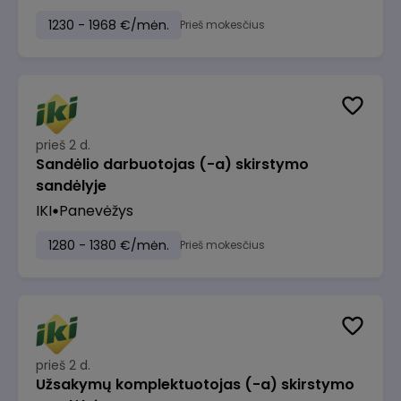
1230 - 1968 €/mėn.
Prieš mokesčius
prieš 2 d.
Sandėlio darbuotojas (-a) skirstymo
sandėlyje
IKI
Panevėžys
1280 - 1380 €/mėn.
Prieš mokesčius
prieš 2 d.
Užsakymų komplektuotojas (-a) skirstymo