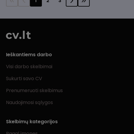
1
2
3
Ieškantiems darbo
Visi darbo skelbimai
Sukurti savo CV
Prenumeruoti skelbimus
Naudojimosi sąlygos
Skelbimų kategorijos
Pagal įmones