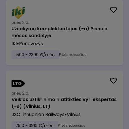
prieš 2 d.
Užsakymų komplektuotojas (-a) Pieno ir
mėsos sandėlyje
IKI
Panevėžys
1500 - 2300 €/mėn.
Prieš mokesčius
prieš 2 d.
Veiklos užtikrinimo ir atitikties vyr. ekspertas
(-ė) (Vilnius, LT)
JSC Lithuanian Railways
Vilnius
2610 - 3910 €/mėn.
Prieš mokesčius