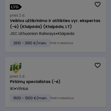
prieš 2 d.
Veiklos užtikrinimo ir atitikties vyr. ekspertas
(-ė) (Klaipėda) (Klaipėda, LT)
JSC Lithuanian Railways
Klaipėda
2610 - 3910 €/mėn.
Prieš mokesčius
prieš 2 d.
Pirkimų specialistas (-ė)
IKI
Vilnius
1600 - 1900 €/mėn.
Prieš mokesčius