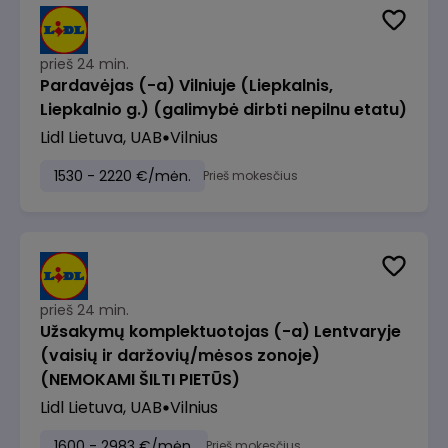
prieš 24 min.
Pardavėjas (-a) Vilniuje (Liepkalnis,
Liepkalnio g.) (galimybė dirbti nepilnu etatu)
Lidl Lietuva, UAB
Vilnius
1530 - 2220 €/mėn.
Prieš mokesčius
prieš 24 min.
Užsakymų komplektuotojas (-a) Lentvaryje
(vaisių ir daržovių/mėsos zonoje)
(NEMOKAMI ŠILTI PIETŪS)
Lidl Lietuva, UAB
Vilnius
1600 - 2983 €/mėn.
Prieš mokesčius