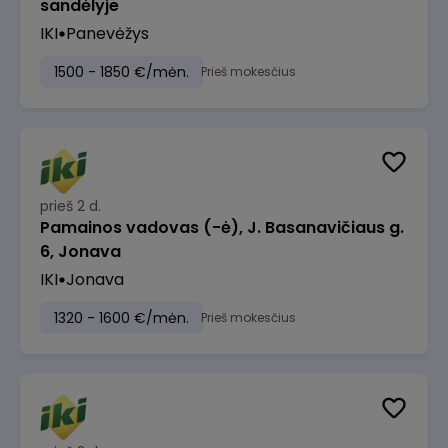
sandėlyje
IKI
Panevėžys
1500 - 1850 €/mėn.
Prieš mokesčius
prieš 2 d.
Pamainos vadovas (-ė), J. Basanavičiaus g.
6, Jonava
IKI
Jonava
1320 - 1600 €/mėn.
Prieš mokesčius