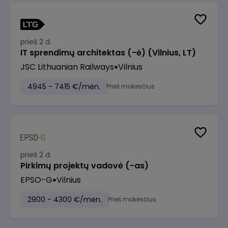
prieš 2 d.
IT sprendimų architektas (-ė) (Vilnius, LT)
JSC Lithuanian Railways
Vilnius
4945 - 7415 €/mėn.
Prieš mokesčius
prieš 2 d.
Pirkimų projektų vadovė (-as)
EPSO-G
Vilnius
2900 - 4300 €/mėn.
Prieš mokesčius