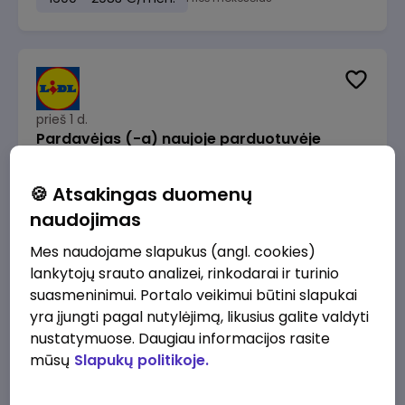
prieš 1 d.
Pardavėjas (-a) naujoje parduotuvėje
Pasvalyje (PAPILDOMAS 600€ PRIEDAS)
Lidl Lietuva, UAB
Pasvalys
🍪 Atsakingas duomenų
naudojimas
1230 - 2035 €/mėn.
Prieš mokesčius
Mes naudojame slapukus (angl. cookies)
lankytojų srauto analizei, rinkodarai ir turinio
suasmeninimui. Portalo veikimui būtini slapukai
yra įjungti pagal nutylėjimą, likusius galite valdyti
nustatymuose. Daugiau informacijos rasite
prieš 1 d.
mūsų
Slapukų politikoje.
Pardavėjas (-a) Vilniuje (Bajorų kelias)
(terminuota sutartis iki 3 mėn. laikotarpiui)