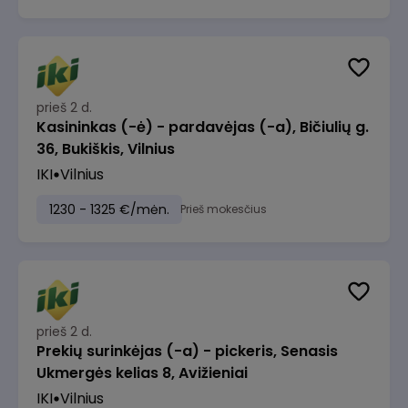
prieš 2 d.
Kasininkas (-ė) - pardavėjas (-a), Bičiulių g.
36, Bukiškis, Vilnius
IKI
Vilnius
1230 - 1325 €/mėn.
Prieš mokesčius
prieš 2 d.
Prekių surinkėjas (-a) - pickeris, Senasis
Ukmergės kelias 8, Avižieniai
IKI
Vilnius