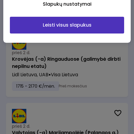
Lidl Lietuva, UAB
Vilnius
Slapukų nustatymai
1530 - 2220 €/mėn.
Prieš mokesčius
Leisti visus slapukus
prieš 2 d.
Krovėjas (-a) Ringauduose (galimybė dirbti
nepilnu etatu)
Lidl Lietuva, UAB
Visa Lietuva
1715 - 2170 €/mėn.
Prieš mokesčius
prieš 2 d.
Valytojas (-a) Marijampolėje (Palangos g.)