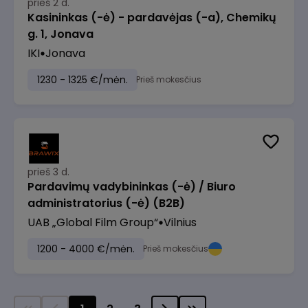
prieš 2 d.
Kasininkas (-ė) - pardavėjas (-a), Chemikų
g. 1, Jonava
IKI
Jonava
1230 - 1325 €/mėn.
Prieš mokesčius
prieš 3 d.
Pardavimų vadybininkas (-ė) / Biuro
administratorius (-ė) (B2B)
UAB „Global Film Group“
Vilnius
1200 - 4000 €/mėn.
Prieš mokesčius